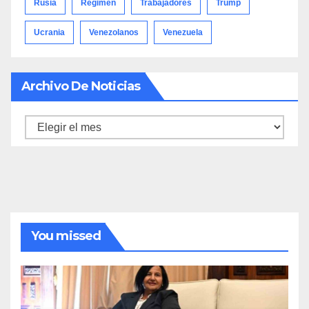
Rusia
Régimen
Trabajadores
Trump
Ucrania
Venezolanos
Venezuela
Archivo De Noticias
Archivo
de
noticias
You missed