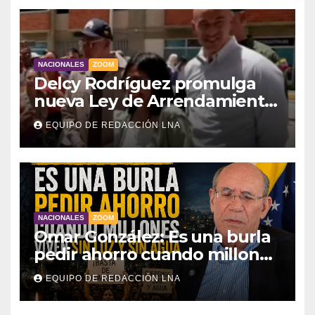
NACIONALES
ZOOM
Delcy Rodríguez promulga
nueva Ley de Arrendamiento
para atender a familias
EQUIPO DE REDACCIÓN LNA
damnificadas
NACIONALES
ZOOM
Omar González: Es una burla
pedir ahorro cuando millones
viven sin luz y sin agua
EQUIPO DE REDACCIÓN LNA