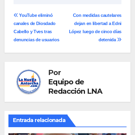
Navegación
YouTube eliminó
Con medidas cautelares
canales de Diosdado
dejan en libertad a Edni
de
Cabello y Tves tras
López luego de cinco días
entradas
denuncias de usuarios
detenida
Por
Equipo de
Redacción LNA
Entrada relacionada