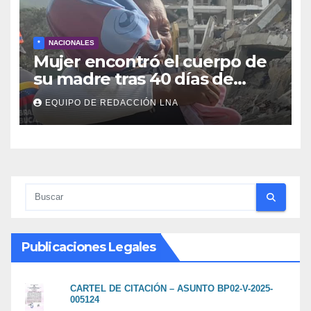
*
NACIONALES
Mujer encontró el cuerpo de
su madre tras 40 días de
búsqueda en Tanaguarena
EQUIPO DE REDACCIÓN LNA
Publicaciones Legales
CARTEL DE CITACIÓN – ASUNTO BP02-V-2025-
005124