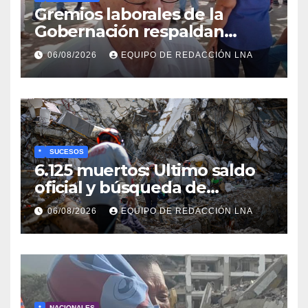
Gremios laborales de la
Gobernación respaldan
propuesta de Bono
06/08/2026
EQUIPO DE REDACCIÓN LNA
Recreativo de 100 dólares
para jubilados, pensionados y
activos
*
SUCESOS
6.125 muertos: Ultimo saldo
oficial y búsqueda de
cadáveres continúa entre los
06/08/2026
EQUIPO DE REDACCIÓN LNA
escombros
*
NACIONALES