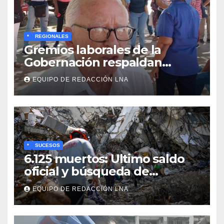
*
REGIONALES
Gremios laborales de la
Gobernación respaldan
propuesta de Bono
EQUIPO DE REDACCIÓN LNA
Recreativo de 100 dólares
para jubilados, pensionados y
activos
*
SUCESOS
6.125 muertos: Ultimo saldo
oficial y búsqueda de
cadáveres continúa entre los
EQUIPO DE REDACCIÓN LNA
escombros