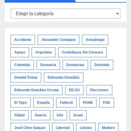
Noticias
por
categoría
Accidente
Alexander Compiani
Anzoátegui
Apoyo
Argentina
Centellazos Sin Censura
Colombia
Denuncia
Denuncian
Detenido
Donald Trump
Edmundo González
Edmundo González Urrutia
EE.UU
Elecciones
El Tigre
España
Falleció
FANB
FGD
Fútbol
Guerra
Irán
Israel
José Cheo Salazar
Libertad
Lluvias
Maduro