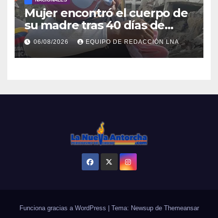
Mujer encontró el cuerpo de
su madre tras 40 días de
búsqueda en Tanaguarena
06/08/2026
EQUIPO DE REDACCIÓN LNA
Funciona gracias a WordPress
|
Tema: Newsup de
Themeansar