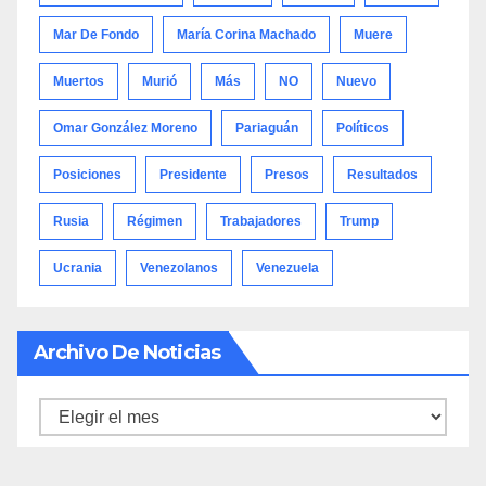
Mar De Fondo
María Corina Machado
Muere
Muertos
Murió
Más
NO
Nuevo
Omar González Moreno
Pariaguán
Políticos
Posiciones
Presidente
Presos
Resultados
Rusia
Régimen
Trabajadores
Trump
Ucrania
Venezolanos
Venezuela
Archivo De Noticias
Archivo
de
noticias