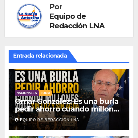
Por
Equipo de
Redacción LNA
Entrada relacionada
NACIONALES
ZOOM
Omar González: Es una burla
pedir ahorro cuando millones
viven sin luz y sin agua
EQUIPO DE REDACCIÓN LNA