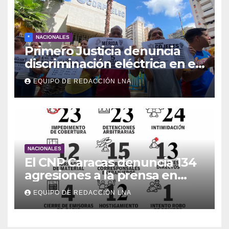
*
NACIONALES
Primero Justicia denuncia
discriminación eléctrica en el
interior del país
EQUIPO DE REDACCIÓN LNA
NACIONALES
El CNP Caracas denuncia 134
agresiones a la prensa en
2026
EQUIPO DE REDACCIÓN LNA