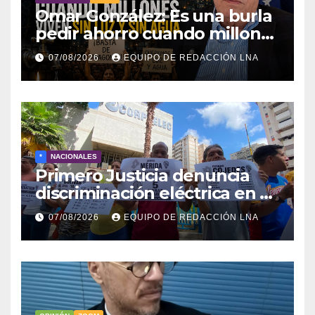
Omar González: Es una burla
pedir ahorro cuando millones
viven sin luz y sin agua
07/08/2026
EQUIPO DE REDACCIÓN LNA
*
NACIONALES
Primero Justicia denuncia
discriminación eléctrica en el
interior del país
07/08/2026
EQUIPO DE REDACCIÓN LNA