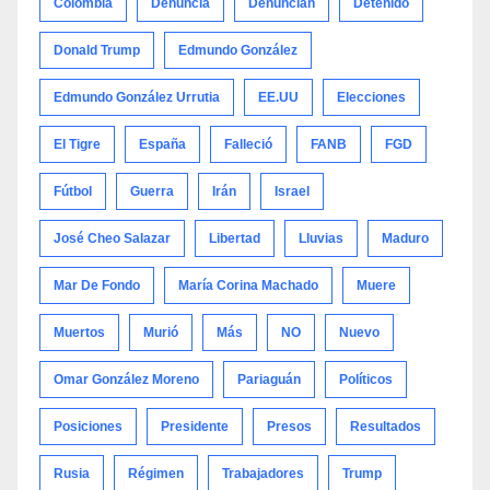
Colombia
Denuncia
Denuncian
Detenido
Donald Trump
Edmundo González
Edmundo González Urrutia
EE.UU
Elecciones
El Tigre
España
Falleció
FANB
FGD
Fútbol
Guerra
Irán
Israel
José Cheo Salazar
Libertad
Lluvias
Maduro
Mar De Fondo
María Corina Machado
Muere
Muertos
Murió
Más
NO
Nuevo
Omar González Moreno
Pariaguán
Políticos
Posiciones
Presidente
Presos
Resultados
Rusia
Régimen
Trabajadores
Trump