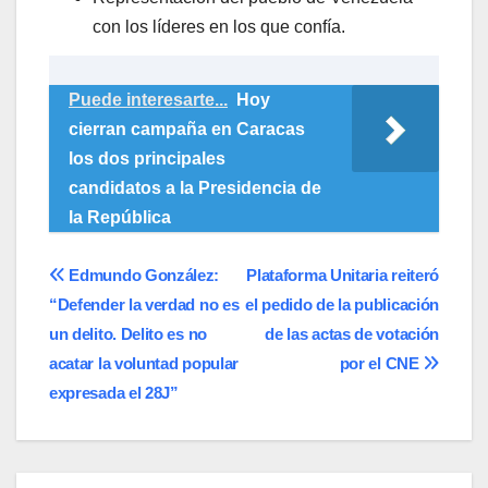
con los líderes en los que confía.
Puede interesarte...
Hoy
cierran campaña en Caracas
los dos principales
candidatos a la Presidencia de
la República
Navegación
Edmundo González:
Plataforma Unitaria reiteró
“Defender la verdad no es
el pedido de la publicación
de
un delito. Delito es no
de las actas de votación
entradas
acatar la voluntad popular
por el CNE
expresada el 28J”