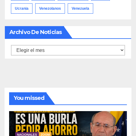
Ucrania
Venezolanos
Venezuela
Archivo De Noticias
Archivo
de
noticias
You missed
NACIONALES
ZOOM