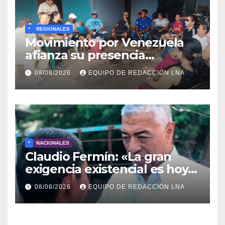
*
REGIONALES
Movimiento por Venezuela
afianza su presencia
comunitaria en La Ponderosa
08/08/2026
EQUIPO DE REDACCIÓN LNA
y otras comunidades de
Anzoátegui
*
NACIONALES
Claudio Fermín: «La gran
exigencia existencial es hoy
la defensa de la soberanía»
08/08/2026
EQUIPO DE REDACCIÓN LNA