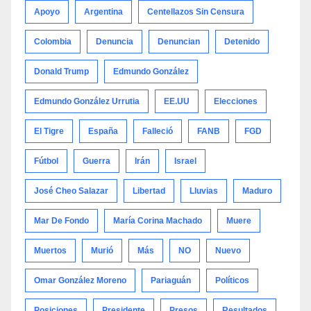
Apoyo
Argentina
Centellazos Sin Censura
Colombia
Denuncia
Denuncian
Detenido
Donald Trump
Edmundo González
Edmundo González Urrutia
EE.UU
Elecciones
El Tigre
España
Falleció
FANB
FGD
Fútbol
Guerra
Irán
Israel
José Cheo Salazar
Libertad
Lluvias
Maduro
Mar De Fondo
María Corina Machado
Muere
Muertos
Murió
Más
NO
Nuevo
Omar González Moreno
Pariaguán
Políticos
Posiciones
Presidente
Presos
Resultados