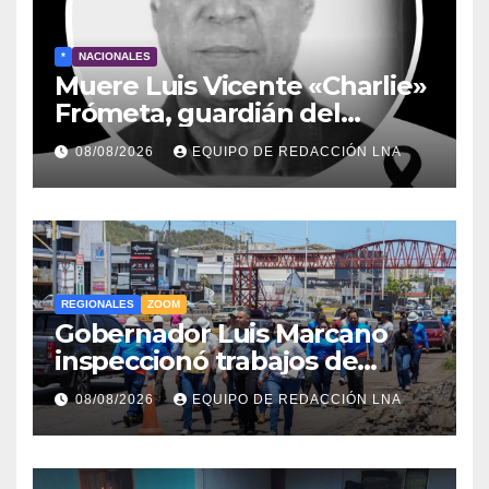
*
NACIONALES
Muere Luis Vicente «Charlie»
Frómeta, guardián del
legado musical de la Billo’s
08/08/2026
EQUIPO DE REDACCIÓN LNA
Caracas Boys
REGIONALES
ZOOM
Gobernador Luis Marcano
inspeccionó trabajos de
rehabilitación en al Av.
08/08/2026
EQUIPO DE REDACCIÓN LNA
Intercomunal