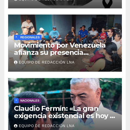
Boys
*
REGIONALES
Movimiento por Venezuela
afianza su presencia
comunitaria en La Ponderosa
EQUIPO DE REDACCIÓN LNA
y otras comunidades de
Anzoátegui
*
NACIONALES
Claudio Fermín: «La gran
exigencia existencial es hoy la
defensa de la soberanía»
EQUIPO DE REDACCIÓN LNA