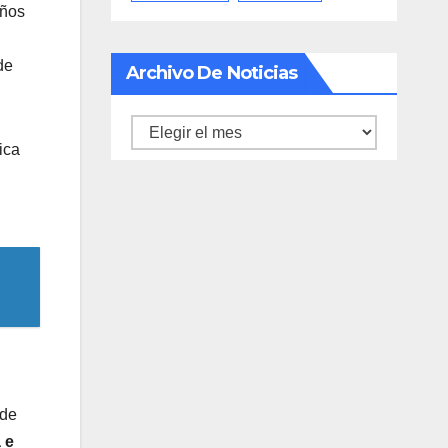
años
de
Archivo De Noticias
Archivo
ica
de
noticias
 de
 e