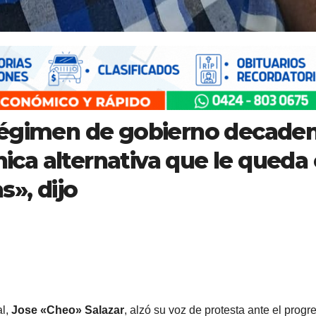
régimen de gobierno decade
única alternativa que le queda
s», dijo
al,
Jose «Cheo» Salazar
, alzó su voz de protesta ante el progr