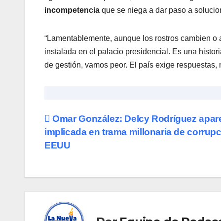
incompetencia
que se niega a dar paso a solucio
​“Lamentablemente, aunque los rostros cambien o a
instalada en el palacio presidencial. Es una histo
de gestión, vamos peor. El país exige respuestas,
Navegación
Omar González: Delcy Rodríguez apar
implicada en trama millonaria de corrup
de
EEUU
entradas