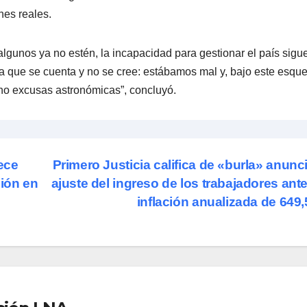
nes reales.
lgunos ya no estén, la incapacidad para gestionar el país sigu
ria que se cuenta y no se cree: estábamos mal y, bajo este esq
 no excusas astronómicas”, concluyó.
ece
Primero Justicia califica de «burla» anunc
ción en
ajuste del ingreso de los trabajadores ant
inflación anualizada de 64