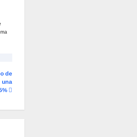
e
uema
io de
e una
9,5%