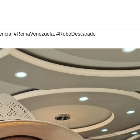
iencia
,
#ReinaVenezuela
,
#RoboDescarado