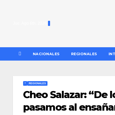
Saltar
al
contenido
Jue. Ago 6th, 2026
NACIONALES
REGIONALES
IN
*
REGIONALES
Cheo Salazar: “De 
pasamos al ensañam