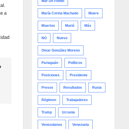
Mar De Fondo
al.
ne a
María Corina Machado
Muere
Muertos
Murió
Más
cidad
NO
Nuevo
Omar González Moreno
Pariaguán
Políticos
o
Posiciones
Presidente
Presos
Resultados
Rusia
Régimen
Trabajadores
Trump
Ucrania
Venezolanos
Venezuela