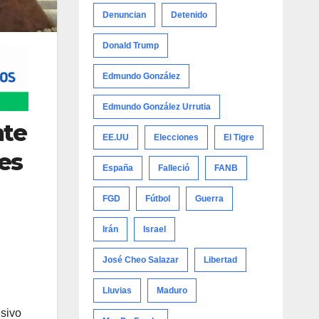
Denuncian
Detenido
Donald Trump
Edmundo González
Edmundo González Urrutia
nte
EE.UU
Elecciones
El Tigre
 es
España
Falleció
FANB
FGD
Fútbol
Guerra
Irán
Israel
José Cheo Salazar
Libertad
Lluvias
Maduro
esivo