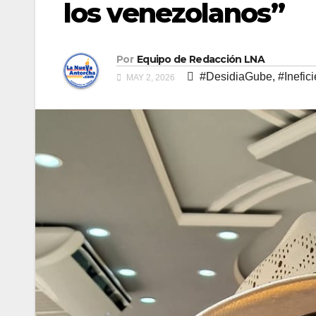
los venezolanos”
Por
Equipo de Redacción LNA
#DesidiaGube
,
#Inefic
MAY 2, 2026