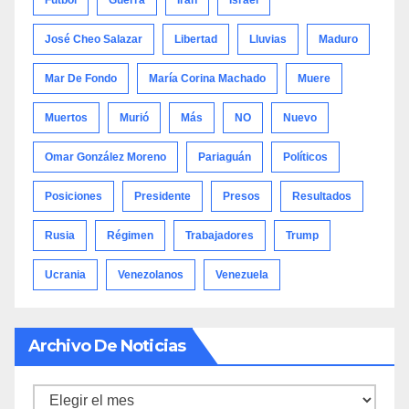
José Cheo Salazar
Libertad
Lluvias
Maduro
Mar De Fondo
María Corina Machado
Muere
Muertos
Murió
Más
NO
Nuevo
Omar González Moreno
Pariaguán
Políticos
Posiciones
Presidente
Presos
Resultados
Rusia
Régimen
Trabajadores
Trump
Ucrania
Venezolanos
Venezuela
Archivo De Noticias
Archivo