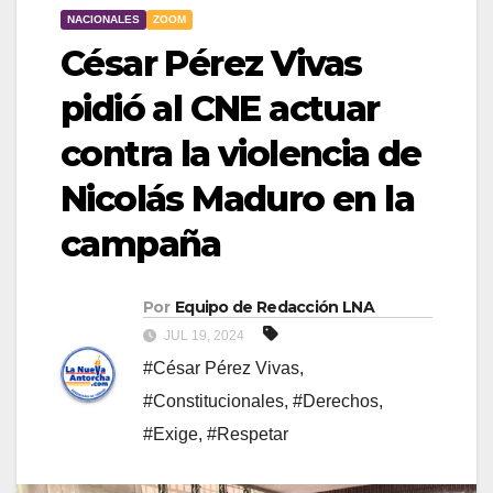
NACIONALES
ZOOM
César Pérez Vivas
pidió al CNE actuar
contra la violencia de
Nicolás Maduro en la
campaña
Por
Equipo de Redacción LNA
JUL 19, 2024
#César Pérez Vivas
,
#Constitucionales
,
#Derechos
,
#Exige
,
#Respetar