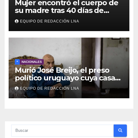
Mujer encontró el cuerpo de
su madre tras 40 días de
búsqueda en Tanaguarena
EQUIPO DE REDACCIÓN LNA
*
NACIONALES
Murió José Breijo, el preso
político uruguayo cuya casa
fue invadida por un
EQUIPO DE REDACCIÓN LNA
funcionario del GOES