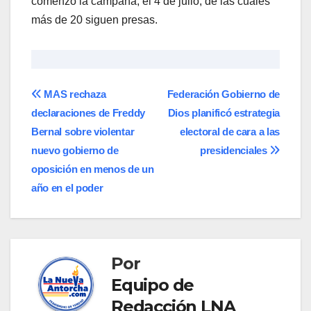
comenzó la campaña, el 4 de julio, de las cuales
más de 20 siguen presas.
Navegación
MAS rechaza
Federación Gobierno de
declaraciones de Freddy
Dios planificó estrategia
de
Bernal sobre violentar
electoral de cara a las
entradas
nuevo gobierno de
presidenciales
oposición en menos de un
año en el poder
Por
Equipo de
Redacción LNA