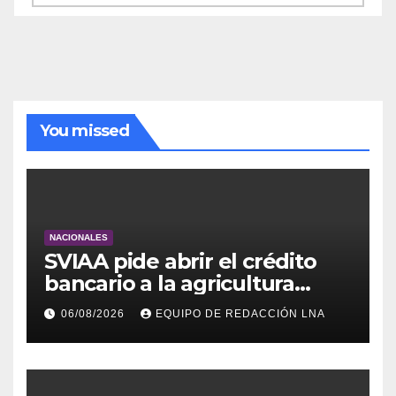
de
noticias
You missed
NACIONALES
SVIAA pide abrir el crédito
bancario a la agricultura
familiar en Venezuela
06/08/2026
EQUIPO DE REDACCIÓN LNA