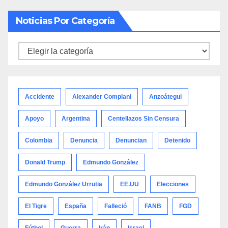
Noticias Por Categoría
Noticias
por
categoría
Accidente
Alexander Compiani
Anzoátegui
Apoyo
Argentina
Centellazos Sin Censura
Colombia
Denuncia
Denuncian
Detenido
Donald Trump
Edmundo González
Edmundo González Urrutia
EE.UU
Elecciones
El Tigre
España
Falleció
FANB
FGD
Fútbol
Guerra
Irán
Israel