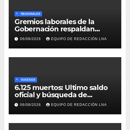
*
REGIONALES
Gremios laborales de la
Gobernación respaldan
propuesta de Bono
06/08/2026
EQUIPO DE REDACCIÓN LNA
Recreativo de 100 dólares
para jubilados, pensionados y
activos
*
SUCESOS
6.125 muertos: Ultimo saldo
oficial y búsqueda de
cadáveres continúa entre los
06/08/2026
EQUIPO DE REDACCIÓN LNA
escombros