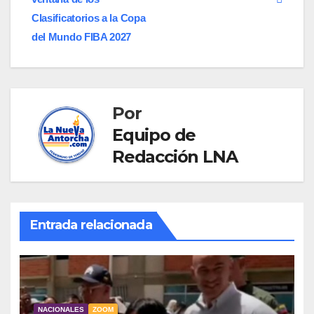
entradas
Clasificatorios a la Copa
del Mundo FIBA 2027
Por
Equipo de
Redacción LNA
Entrada relacionada
NACIONALES
ZOOM