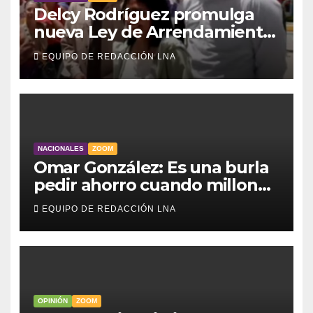
Delcy Rodríguez promulga
nueva Ley de Arrendamiento
para atender a familias
EQUIPO DE REDACCIÓN LNA
damnificadas
NACIONALES
ZOOM
Omar González: Es una burla
pedir ahorro cuando millones
viven sin luz y sin agua
EQUIPO DE REDACCIÓN LNA
OPINIÓN
ZOOM