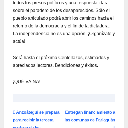
todos los presos políticos y una respuesta clara
sobre el paradero de los desaparecidos. Sólo el
pueblo articulado podrá abrir los caminos hacia el
retorno de la democracia y el fin de la dictadura.
La independencia no es una opción. ¡Organízate y
actúa!
​Será hasta el próximo Centellazos, estimados y
apreciados lectores. Bendiciones y éxitos.
¡QUÉ VAINA!
Navegación
Anzoátegui se prepara
Entregan financiamiento a
para recibir la tercera
las comunas de Pariaguán
de
ventana de los