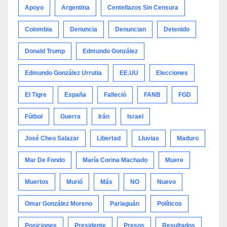
Apoyo
Argentina
Centellazos Sin Censura
Colombia
Denuncia
Denuncian
Detenido
Donald Trump
Edmundo González
Edmundo González Urrutia
EE.UU
Elecciones
El Tigre
España
Falleció
FANB
FGD
Fútbol
Guerra
Irán
Israel
José Cheo Salazar
Libertad
Lluvias
Maduro
Mar De Fondo
María Corina Machado
Muere
Muertos
Murió
Más
NO
Nuevo
Omar González Moreno
Pariaguán
Políticos
Posiciones
Presidente
Presos
Resultados