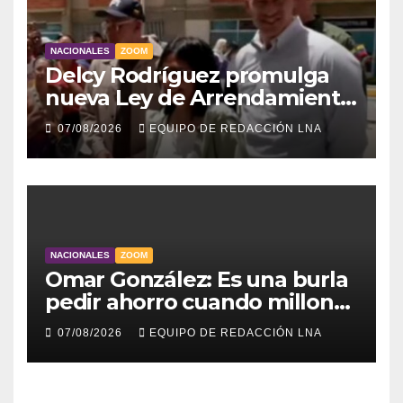
NACIONALES
ZOOM
Delcy Rodríguez promulga
nueva Ley de Arrendamiento
para atender a familias
07/08/2026
EQUIPO DE REDACCIÓN LNA
damnificadas
NACIONALES
ZOOM
Omar González: Es una burla
pedir ahorro cuando millones
viven sin luz y sin agua
07/08/2026
EQUIPO DE REDACCIÓN LNA