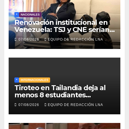
*
NACIONALES
Renovación institucional en
Venezuela: TSJ y CNE serían
designados a finales de 2026
07/08/2026
EQUIPO DE REDACCIÓN LNA
*
INTERNACIONALES
Tiroteo en Tailandia deja al
menos 8 estudiantes
muertos y 30 heridos
07/08/2026
EQUIPO DE REDACCIÓN LNA