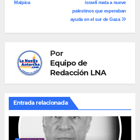
de
Malpica
israelí mata a nueve
entradas
palestinos que esperaban
ayuda en el sur de Gaza
Por
Equipo de
Redacción LNA
Entrada relacionada