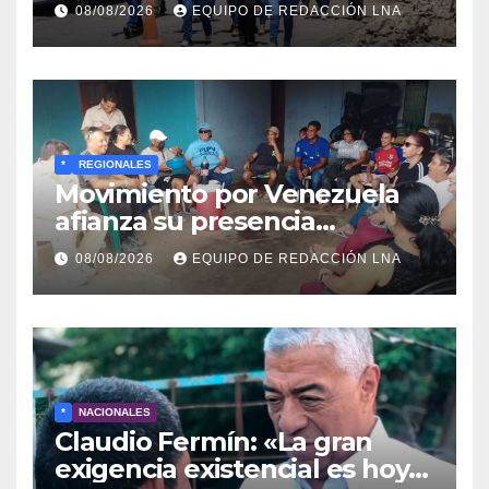
rehabilitación en al Av.
08/08/2026
EQUIPO DE REDACCIÓN LNA
Intercomunal
*
REGIONALES
Movimiento por Venezuela
afianza su presencia
comunitaria en La Ponderosa
08/08/2026
EQUIPO DE REDACCIÓN LNA
y otras comunidades de
Anzoátegui
*
NACIONALES
Claudio Fermín: «La gran
exigencia existencial es hoy