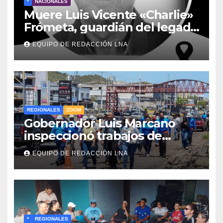
*
NACIONALES
Muere Luis Vicente «Charlie»
Frómeta, guardián del legado
musical de la Billo’s Caracas
EQUIPO DE REDACCIÓN LNA
Boys
REGIONALES
ZOOM
Gobernador Luis Marcano
inspeccionó trabajos de
rehabilitación en al Av.
EQUIPO DE REDACCIÓN LNA
Intercomunal
*
REGIONALES