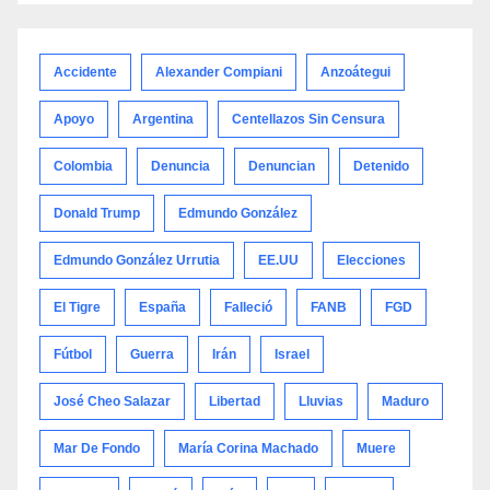
por
categoría
Accidente
Alexander Compiani
Anzoátegui
Apoyo
Argentina
Centellazos Sin Censura
Colombia
Denuncia
Denuncian
Detenido
Donald Trump
Edmundo González
Edmundo González Urrutia
EE.UU
Elecciones
El Tigre
España
Falleció
FANB
FGD
Fútbol
Guerra
Irán
Israel
José Cheo Salazar
Libertad
Lluvias
Maduro
Mar De Fondo
María Corina Machado
Muere