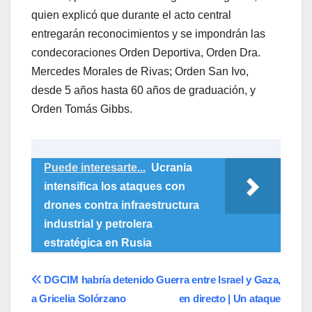
quien explicó que durante el acto central
entregarán reconocimientos y se impondrán las
condecoraciones Orden Deportiva, Orden Dra.
Mercedes Morales de Rivas; Orden San Ivo,
desde 5 años hasta 60 años de graduación, y
Orden Tomás Gibbs.
Puede interesarte...
Ucrania
intensifica los ataques con
drones contra infraestructura
industrial y petrolera
estratégica en Rusia
Navegación
DGCIM habría detenido
Guerra entre Israel y Gaza,
a Gricelia Solórzano
en directo | Un ataque