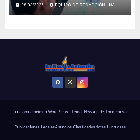
la defensa de la soberanía»
08/08/2026
EQUIPO DE REDACCIÓN LNA
Funciona gracias a WordPress
|
Tema: Newsup de
Themeansar
Publicaciones Legales
Anuncios Clasificados
Notas Luctuosas