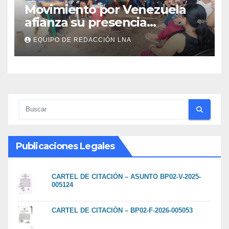
Movimiento por Venezuela
afianza su presencia
comunitaria en La Ponderosa
EQUIPO DE REDACCIÓN LNA
y otras comunidades de
Anzoátegui
Publicaciones Legales
CARTEL DE CITACIÓN – ASUNTO BP02-V-2025-
005124
CARTEL DE CITACIÓN – BP02-F-2026-005053