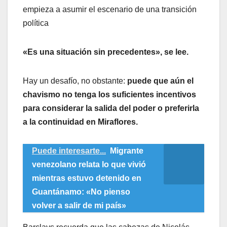
empieza a asumir el escenario de una transición
política
«Es una situación sin precedentes», se lee.
Hay un desafío, no obstante:
puede que aún el
chavismo no tenga los suficientes incentivos
para considerar la salida del poder o preferirla
a la continuidad en Miraflores.
Puede interesarte...
Migrante
venezolano relata lo que vivió
mientras estuvo detenido en
Guantánamo: «No pienso
volver a salir de mi país»