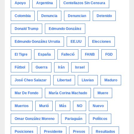
Apoyo
Argentina
Centellazos Sin Censura
Colombia
Denuncia
Denuncian
Detenido
Donald Trump
Edmundo González
Edmundo González Urrutia
EE.UU
Elecciones
El Tigre
España
Falleció
FANB
FGD
Fútbol
Guerra
Irán
Israel
José Cheo Salazar
Libertad
Lluvias
Maduro
Mar De Fondo
María Corina Machado
Muere
Muertos
Murió
Más
NO
Nuevo
Omar González Moreno
Pariaguán
Políticos
Posiciones
Presidente
Presos
Resultados