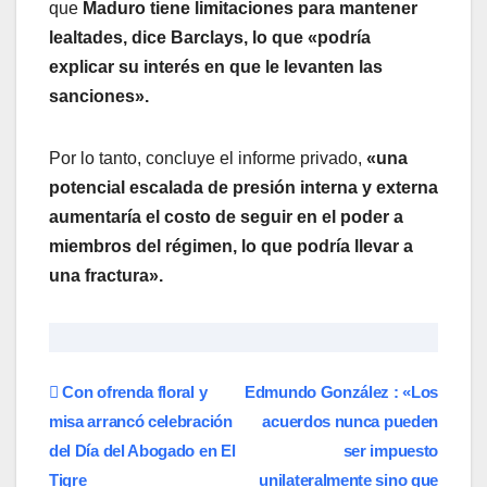
que
Maduro tiene limitaciones para mantener
lealtades, dice Barclays, lo que «podría
explicar su interés en que le levanten las
sanciones».
Por lo tanto, concluye el informe privado,
«una
potencial escalada de presión interna y externa
aumentaría el costo de seguir en el poder a
miembros del régimen, lo que podría llevar a
una fractura».
Navegación
Con ofrenda floral y
Edmundo González : «Los
misa arrancó celebración
acuerdos nunca pueden
de
del Día del Abogado en El
ser impuesto
Tigre
unilateralmente sino que