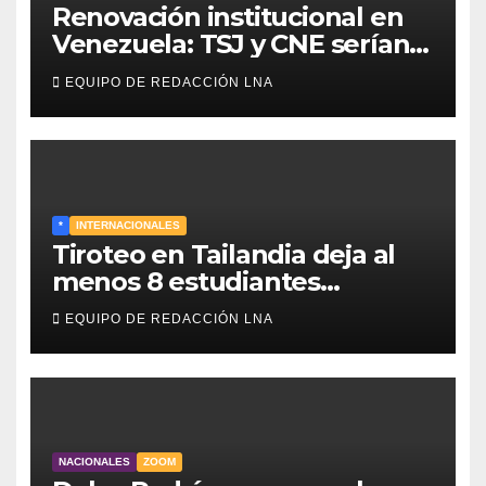
Renovación institucional en
Venezuela: TSJ y CNE serían
designados a finales de 2026
EQUIPO DE REDACCIÓN LNA
*
INTERNACIONALES
Tiroteo en Tailandia deja al
menos 8 estudiantes
muertos y 30 heridos
EQUIPO DE REDACCIÓN LNA
NACIONALES
ZOOM