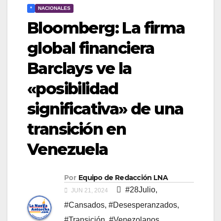
*
NACIONALES
Bloomberg: La firma
global financiera
Barclays ve la
«posibilidad
significativa» de una
transición en
Venezuela
Por
Equipo de Redacción LNA
#28Julio
,
JUN 21, 2024
#Cansados
,
#Desesperanzados
,
#Transición
,
#Venezolanos
,