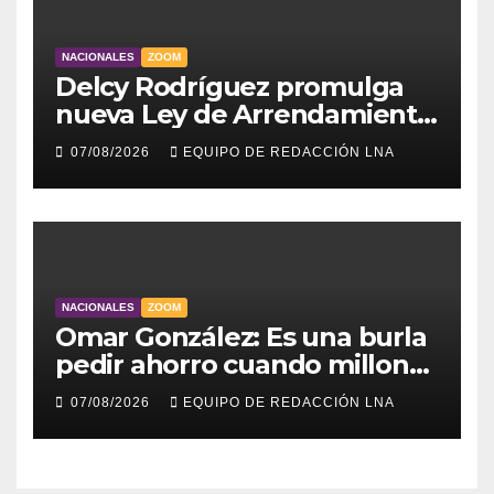
NACIONALES
ZOOM
Delcy Rodríguez promulga
nueva Ley de Arrendamiento
para atender a familias
07/08/2026
EQUIPO DE REDACCIÓN LNA
damnificadas
NACIONALES
ZOOM
Omar González: Es una burla
pedir ahorro cuando millones
viven sin luz y sin agua
07/08/2026
EQUIPO DE REDACCIÓN LNA