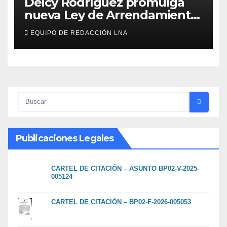
Delcy Rodríguez promulga
nueva Ley de Arrendamiento
para atender a familias
EQUIPO DE REDACCIÓN LNA
damnificadas
Publicaciones Legales
CARTEL DE CITACIÓN – ASUNTO BP02-V-2025-
005124
CARTEL DE CITACIÓN – BP02-F-2026-005053