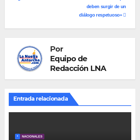
entradas
deben surgir de un
diálogo respetuoso»
Por
Equipo de
Redacción LNA
Entrada relacionada
*
NACIONALES