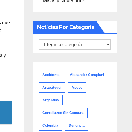
Misas y Novenarios
s que
Noticias Por Categoría
a
Noticias
por
s y
categoría
Accidente
Alexander Compiani
Anzoátegui
Apoyo
Argentina
Centellazos Sin Censura
Colombia
Denuncia