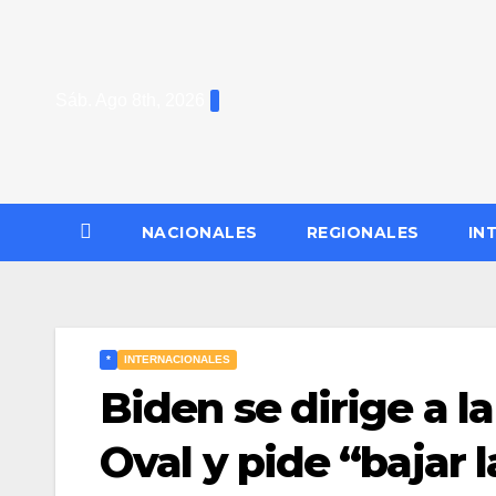
Saltar
al
contenido
Sáb. Ago 8th, 2026
NACIONALES
REGIONALES
IN
*
INTERNACIONALES
Biden se dirige a l
Oval y pide “bajar 