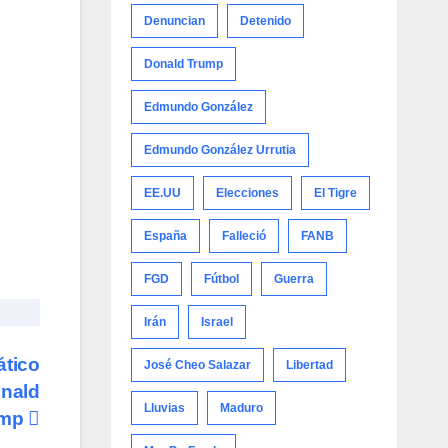
Denuncian
Detenido
Donald Trump
Edmundo González
Edmundo González Urrutia
EE.UU
Elecciones
El Tigre
España
Falleció
FANB
FGD
Fútbol
Guerra
Irán
Israel
ático
José Cheo Salazar
Libertad
onald
Lluvias
Maduro
ump