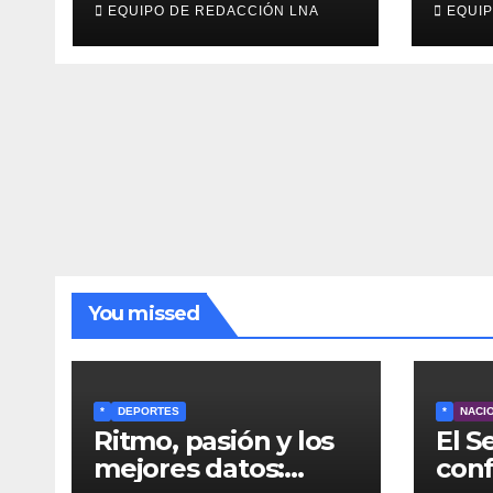
EQUIPO DE REDACCIÓN LNA
EQUIP
Musical» se adueña
exa
de los domingos en
Trum
La Poderosa 90.3
gene
FM
You missed
*
DEPORTES
*
NACI
Ritmo, pasión y los
El 
mejores datos:
conf