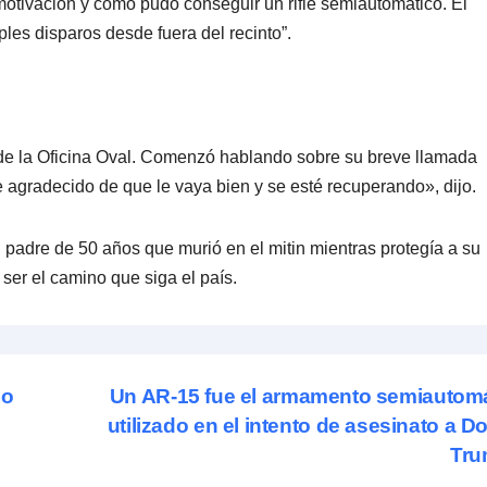
 motivación y cómo pudo conseguir un rifle semiautomático. El
ples disparos desde fuera del recinto”.
esde la Oficina Oval. Comenzó hablando sobre su breve llamada
agradecido de que le vaya bien y se esté recuperando», dijo.
 padre de 50 años que murió en el mitin mientras protegía a su
 ser el camino que siga el país.
mo
Un AR-15 fue el armamento semiautom
utilizado en el intento de asesinato a D
Tr