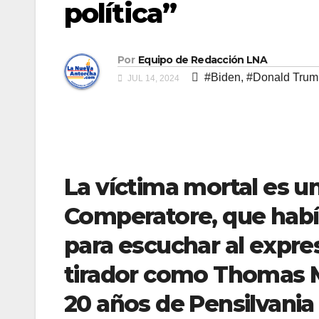
política”
Por
Equipo de Redacción LNA
#Biden
,
#Donald Trum
JUL 14, 2024
La víctima mortal es 
Comperatore, que había
para escuchar al expresi
tirador como Thomas 
20 años de Pensilvania