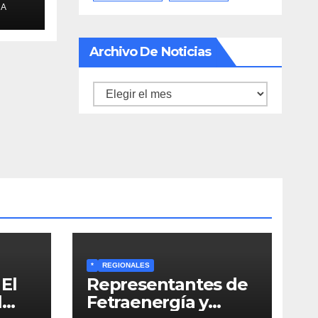
NA
Archivo De Noticias
Archivo
de
noticias
*
REGIONALES
El
Representantes de
l
Fetraenergía y