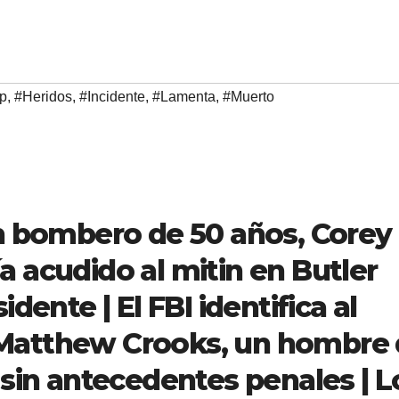
p
,
#Heridos
,
#Incidente
,
#Lamenta
,
#Muerto
un bombero de 50 años, Corey
 acudido al mitin en Butler
dente | El FBI identifica al
Matthew Crooks, un hombre
 sin antecedentes penales | L