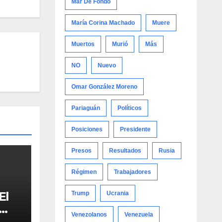
Mar De Fondo
María Corina Machado
Muere
Muertos
Murió
Más
NO
Nuevo
Omar González Moreno
Pariaguán
Políticos
Posiciones
Presidente
Presos
Resultados
Rusia
Régimen
Trabajadores
El
Trump
Ucrania
Venezolanos
Venezuela
r en