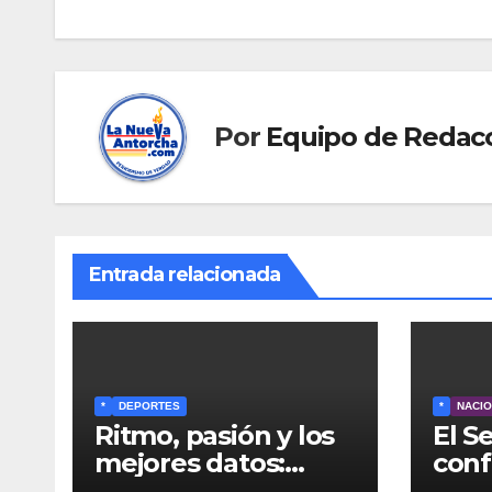
entradas
Por
Equipo de Redac
Entrada relacionada
*
DEPORTES
*
NACI
Ritmo, pasión y los
El S
mejores datos:
conf
«Pronóstico Hípico
Blan