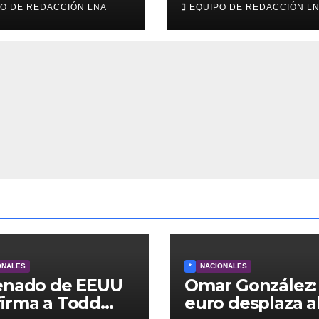
O DE REDACCIÓN LNA
EQUIPO DE REDACCIÓN L
bogado de
medio del caos
p, como fiscal
económico
ral
ONALES
*
NACIONALES
Senado de EEUU
Omar González: 
irma a Todd
euro desplaza a