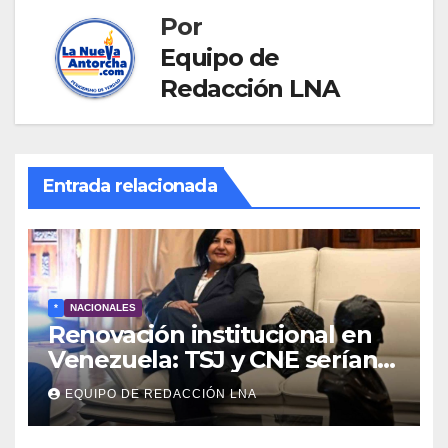
Por
Equipo de
Redacción LNA
Entrada relacionada
*
NACIONALES
Renovación institucional en
Venezuela: TSJ y CNE serían
designados a finales de 2026
EQUIPO DE REDACCIÓN LNA