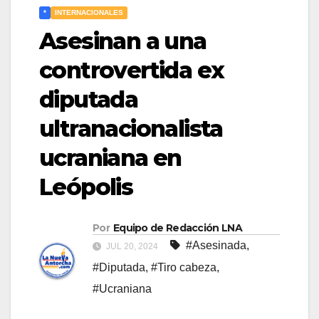
*
INTERNACIONALES
Asesinan a una
controvertida ex
diputada
ultranacionalista
ucraniana en
Leópolis
Por
Equipo de Redacción LNA
#Asesinada
,
JUL 20, 2024
#Diputada
,
#Tiro cabeza
,
#Ucraniana