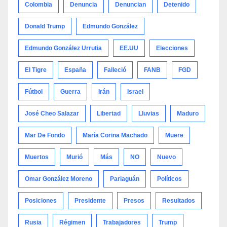
Colombia
Denuncia
Denuncian
Detenido
Donald Trump
Edmundo González
Edmundo González Urrutia
EE.UU
Elecciones
El Tigre
España
Falleció
FANB
FGD
Fútbol
Guerra
Irán
Israel
José Cheo Salazar
Libertad
Lluvias
Maduro
Mar De Fondo
María Corina Machado
Muere
Muertos
Murió
Más
NO
Nuevo
Omar González Moreno
Pariaguán
Políticos
Posiciones
Presidente
Presos
Resultados
Rusia
Régimen
Trabajadores
Trump