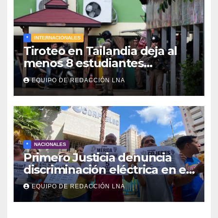
*
INTERNACIONALES
Tiroteo en Tailandia deja al
menos 8 estudiantes
muertos y 30 heridos
EQUIPO DE REDACCIÓN LNA
*
NACIONALES
Primero Justicia denuncia
discriminación eléctrica en el
interior del país
EQUIPO DE REDACCIÓN LNA