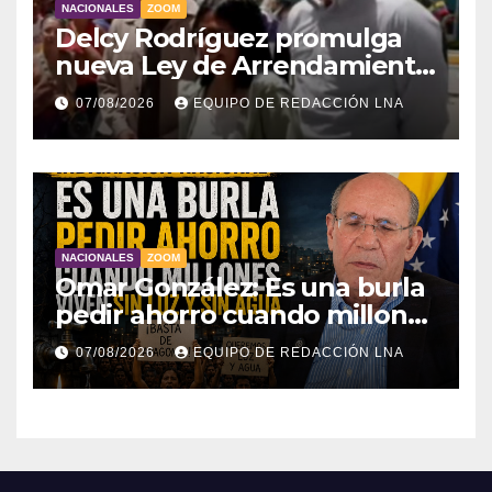
NACIONALES
ZOOM
Delcy Rodríguez promulga
nueva Ley de Arrendamiento
para atender a familias
07/08/2026
EQUIPO DE REDACCIÓN LNA
damnificadas
NACIONALES
ZOOM
Omar González: Es una burla
pedir ahorro cuando millones
viven sin luz y sin agua
07/08/2026
EQUIPO DE REDACCIÓN LNA