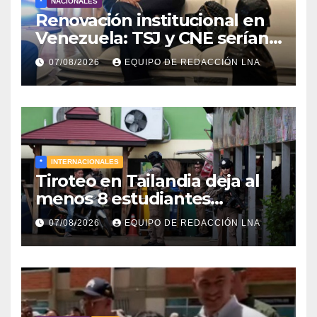
*
NACIONALES
Renovación institucional en
Venezuela: TSJ y CNE serían
designados a finales de 2026
07/08/2026
EQUIPO DE REDACCIÓN LNA
*
INTERNACIONALES
Tiroteo en Tailandia deja al
menos 8 estudiantes
muertos y 30 heridos
07/08/2026
EQUIPO DE REDACCIÓN LNA