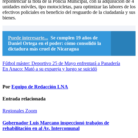
repontenciar la flota de la Policía Municipal, con la adquisición de 4
unidades móviles, tipo motocicletas, para optimizar las labores de los
efectivos policiales en beneficio del resguardo de la ciudadanía y sus
bienes.
Puede interesarte...
Se cumplen 19 años de
Daniel Ortega en el poder: cómo consolidó la
dictadura más cruel de Nicaragua
Navegación
Fútbol máster: Deportivo 25 de Mayo enfrentará a Panadería
En Anaco: Mató a su expareja y luego se suicidó
de
entradas
Por
Equipo de Redacción LNA
Entrada relacionada
Regionales
Zoom
Gobernador Luis Marcano inspeccionó trabajos de
rehabilitación en al Av. Intercomunal