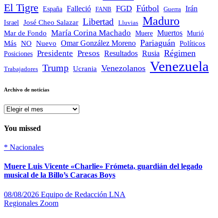
El Tigre
Fútbol
FGD
Falleció
Irán
España
FANB
Guerra
Maduro
Libertad
José Cheo Salazar
Israel
Lluvias
María Corina Machado
Mar de Fondo
Muertos
Muere
Murió
Pariaguán
Omar González Moreno
Políticos
Más
NO
Nuevo
Régimen
Presidente
Presos
Resultados
Rusia
Posiciones
Venezuela
Trump
Venezolanos
Ucrania
Trabajadores
Archivo de noticias
Archivo
de
noticias
You missed
*
Nacionales
Muere Luis Vicente «Charlie» Frómeta, guardián del legado
musical de la Billo’s Caracas Boys
08/08/2026
Equipo de Redacción LNA
Regionales
Zoom