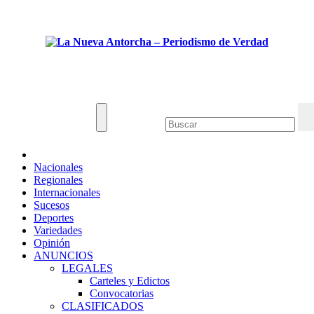
Saltar
Dom. Ago 9th, 2026
al
contenido
La Nueva Antorcha - Periodismo de Verdad
Noticias de Venezuela y el mundo.
Nacionales
Regionales
Internacionales
Sucesos
Deportes
Variedades
Opinión
ANUNCIOS
LEGALES
Carteles y Edictos
Convocatorias
CLASIFICADOS