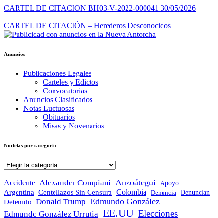
CARTEL DE CITACION BH03-V-2022-000041 30/05/2026
CARTEL DE CITACIÓN – Herederos Desconocidos
Anuncios
Publicaciones Legales
Carteles y Edictos
Convocatorias
Anuncios Clasificados
Notas Luctuosas
Obituarios
Misas y Novenarios
Noticias por categoría
Noticias
por
categoría
Anzoátegui
Alexander Compiani
Accidente
Apoyo
Colombia
Argentina
Centellazos Sin Censura
Denuncian
Denuncia
Edmundo González
Donald Trump
Detenido
EE.UU
Elecciones
Edmundo González Urrutia