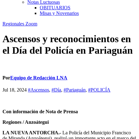
Notas Luctuosas
OBITUARIOS
Misas y Novenarios
Regionales
Zoom
Ascensos y reconocimientos en
el Día del Policía en Pariaguán
Por
Equipo de Redacción LNA
Jul 18, 2024
#Ascensos
,
#Día
,
#Pariaguán
,
#POLICÍA
Con información de Nota de Prensa
Regiones / Anzoátegui
LA NUEVA ANTORCHA.-
La Policía del Municipio Francisco
de Miranda (Anzoátegui), realizó un importante acto en el marco del