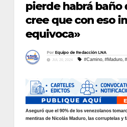
pierde habrá baño d
cree que con eso i
equivoca»
Por
Equipo de Redacción LNA
#Camino
,
#Maduro
,
#
JUL 20, 2024
Aseguró que el 90% de los venezolanos tomaron
mentiras de Nicolás Maduro, las corruptelas y 