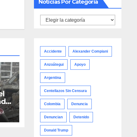
Noticias Por Categoría
Noticias
por
categoría
Accidente
Alexander Compiani
Anzoátegui
Apoyo
Argentina
Centellazos Sin Censura
el
adre
Colombia
Denuncia
NA
Denuncian
Detenido
Donald Trump