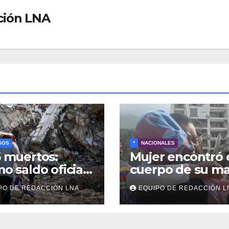
ción LNA
SOS
*
NACIONALES
5 muertos:
Mujer encontró 
mo saldo oficial
cuerpo de su m
squeda de
tras 40 días de
PO DE REDACCIÓN LNA
EQUIPO DE REDACCIÓN L
veres continúa
búsqueda en
e los
Tanaguarena
ombros