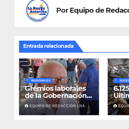
Por
Equipo de Redac
Entrada relacionada
*
REGIONALES
*
SUCE
Gremios laborales
6.12
de la Gobernación
Ulti
respaldan
y bú
EQUIPO DE REDACCIÓN LNA
EQUI
propuesta de Bono
cadá
Recreativo de 100
entr
dólares para
esc