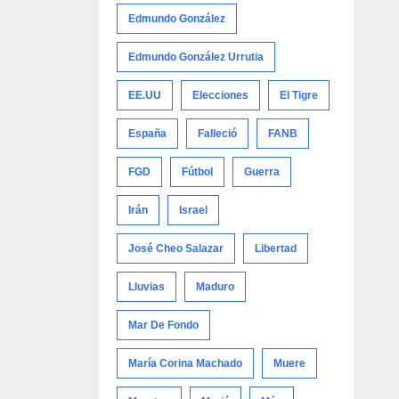
Edmundo González
Edmundo González Urrutia
EE.UU
Elecciones
El Tigre
España
Falleció
FANB
FGD
Fútbol
Guerra
Irán
Israel
José Cheo Salazar
Libertad
Lluvias
Maduro
Mar De Fondo
María Corina Machado
Muere