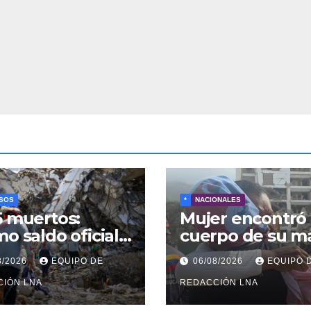
SOS
*
NACIONALES
5 muertos:
Mujer encontró 
mo saldo oficial
cuerpo de su m
úsqueda de
tras 40 días de
8/2026
EQUIPO DE
06/08/2026
EQUIPO 
veres continúa
búsqueda en
e los escombros
CIÓN LNA
Tanaguarena
REDACCIÓN LNA