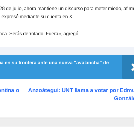
 28 de julio, ahora mantiene un discurso para meter miedo, afi
», expresó mediante su cuenta en X.
oca. Serás derrotado. Fuera», agregó.
ia en su frontera ante una nueva “avalancha” de
entina o
Anzoátegui: UNT llama a votar por Ed
Gonzál