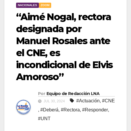
NACIONALES
ZOOM
“Aimé Nogal, rectora
designada por
Manuel Rosales ante
el CNE, es
incondicional de Elvis
Amoroso”
Por
Equipo de Redacción LNA
#Actuación
,
#CNE
JUL 30, 2024
,
#Deberá
,
#Rectora
,
#Responder
,
#UNT