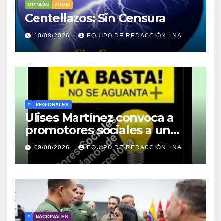
OPINIÓN
ZOOM
Centellazos: Sin Censura
10/08/2026
EQUIPO DE REDACCIÓN LNA
*
REGIONALES
Ulises Martínez convoca a
promotores sociales a un
encuentro estratégico este
09/08/2026
EQUIPO DE REDACCIÓN LNA
lunes en Barcelona en contra
de los apagones y malos
servicios
*
NACIONALES