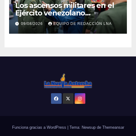
Los ascensos militares en el
Ejército venezolano
refuerzan el control político y
09/08/2026
EQUIPO DE REDACCIÓN LNA
operativo de la Fuerza
Armada
Funciona gracias a WordPress
|
Tema: Newsup de
Themeansar