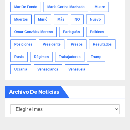
Mar De Fondo
María Corina Machado
Muere
Muertos
Murió
Más
NO
Nuevo
Omar González Moreno
Pariaguán
Políticos
Posiciones
Presidente
Presos
Resultados
Rusia
Régimen
Trabajadores
Trump
Ucrania
Venezolanos
Venezuela
Archivo De Noticias
Archivo
de
noticias