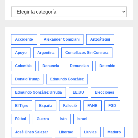
Noticias
por
categoría
Accidente
Alexander Compiani
Anzoátegui
Apoyo
Argentina
Centellazos Sin Censura
Colombia
Denuncia
Denuncian
Detenido
Donald Trump
Edmundo González
Edmundo González Urrutia
EE.UU
Elecciones
El Tigre
España
Falleció
FANB
FGD
Fútbol
Guerra
Irán
Israel
José Cheo Salazar
Libertad
Lluvias
Maduro