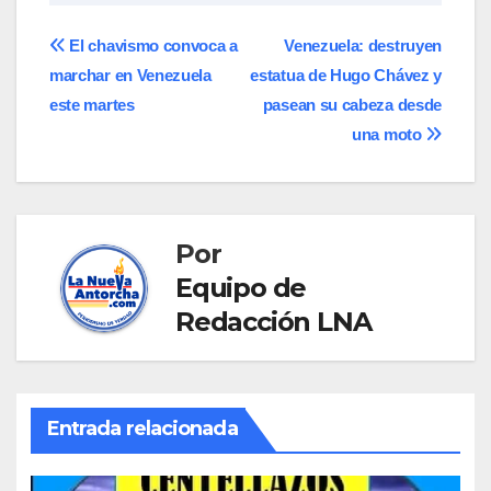
Navegación
El chavismo convoca a
Venezuela: destruyen
marchar en Venezuela
estatua de Hugo Chávez y
de
este martes
pasean su cabeza desde
entradas
una moto
Por
Equipo de
Redacción LNA
Entrada relacionada