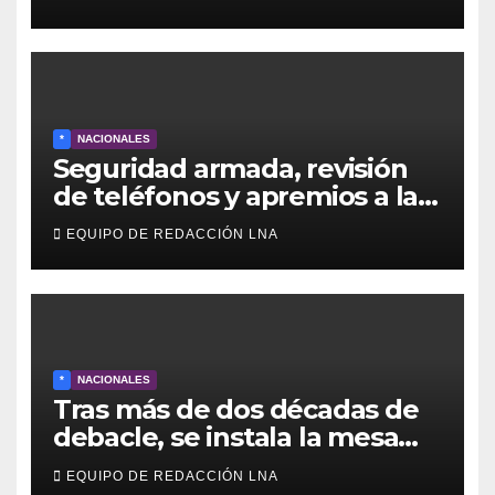
representatividad en
Venezuela
*
NACIONALES
Seguridad armada, revisión
de teléfonos y apremios a la
prensa en el reinicio del
EQUIPO DE REDACCIÓN LNA
diálogo venezolano
*
NACIONALES
Tras más de dos décadas de
debacle, se instala la mesa
para el capítulo final del
EQUIPO DE REDACCIÓN LNA
diálogo venezolano