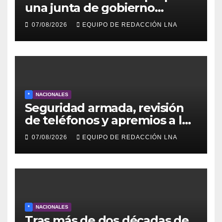
una junta de gobierno
transitoria ante la crisis de
07/08/2026
EQUIPO DE REDACCIÓN LNA
representatividad en
Venezuela
*
NACIONALES
Seguridad armada, revisión
de teléfonos y apremios a la
prensa en el reinicio del
07/08/2026
EQUIPO DE REDACCIÓN LNA
diálogo venezolano
*
NACIONALES
Tras más de dos décadas de