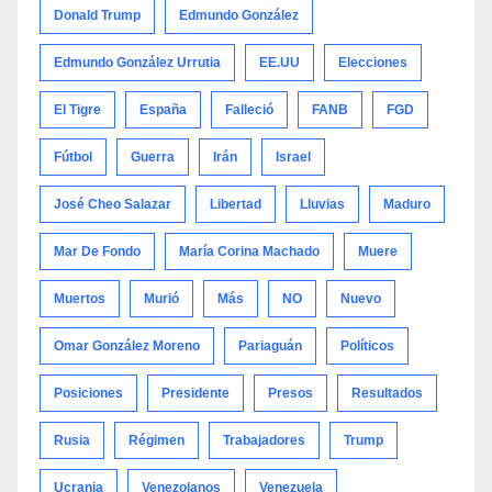
Donald Trump
Edmundo González
Edmundo González Urrutia
EE.UU
Elecciones
El Tigre
España
Falleció
FANB
FGD
Fútbol
Guerra
Irán
Israel
José Cheo Salazar
Libertad
Lluvias
Maduro
Mar De Fondo
María Corina Machado
Muere
Muertos
Murió
Más
NO
Nuevo
Omar González Moreno
Pariaguán
Políticos
Posiciones
Presidente
Presos
Resultados
Rusia
Régimen
Trabajadores
Trump
Ucrania
Venezolanos
Venezuela