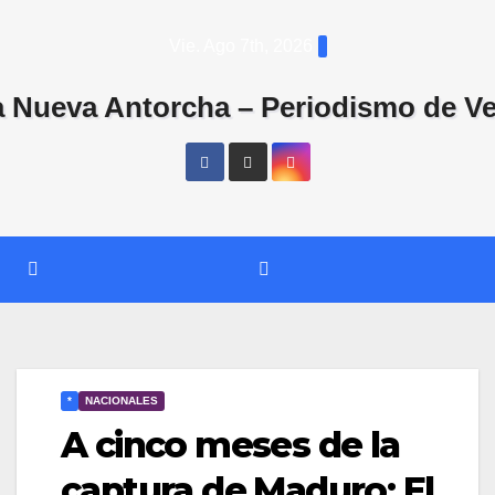
Saltar
Vie. Ago 7th, 2026
al
contenido
*
NACIONALES
A cinco meses de la
captura de Maduro: El