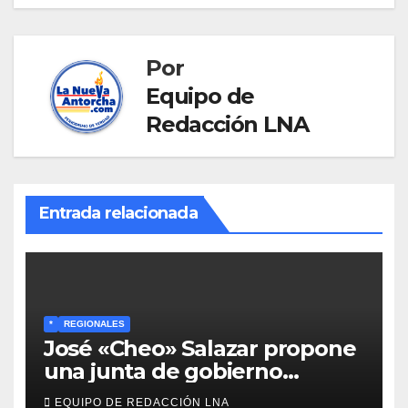
Por
Equipo de
Redacción LNA
Entrada relacionada
*
REGIONALES
José «Cheo» Salazar propone
una junta de gobierno
transitoria ante la crisis de
EQUIPO DE REDACCIÓN LNA