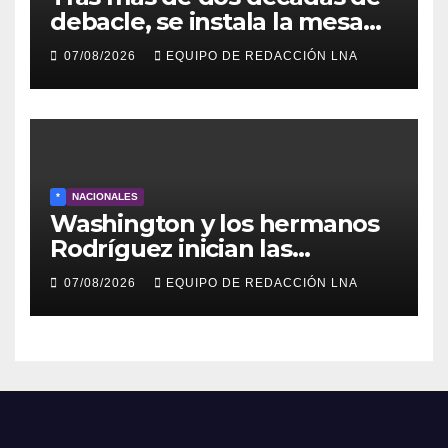
debacle, se instala la mesa
para el capítulo final del
07/08/2026
EQUIPO DE REDACCIÓN LNA
diálogo venezolano
*
NACIONALES
Washington y los hermanos
Rodríguez inician las
negociaciones para la
07/08/2026
EQUIPO DE REDACCIÓN LNA
transición venezolana con
Machado al margen