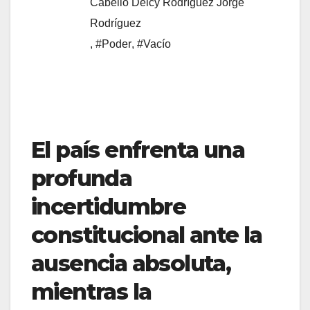
Cabello ​Delcy Rodríguez ​Jorge
Rodríguez
,
#Poder
,
#Vacío
​El país enfrenta una
profunda
incertidumbre
constitucional ante la
ausencia absoluta,
mientras la