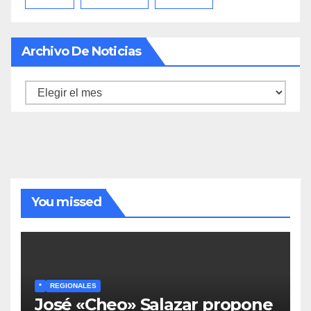
Archivo De Noticias
Archivo
de
noticias
You missed
*
REGIONALES
José «Cheo» Salazar propone