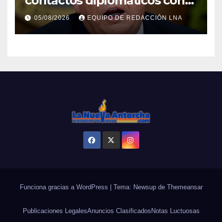
contactos diplomáticos con
la mediación de Omán para
05/08/2026
EQUIPO DE REDACCIÓN LNA
reabrir el estrecho de Ormuz
Funciona gracias a WordPress
|
Tema: Newsup de
Themeansar
Publicaciones Legales
Anuncios Clasificados
Notas Luctuosas