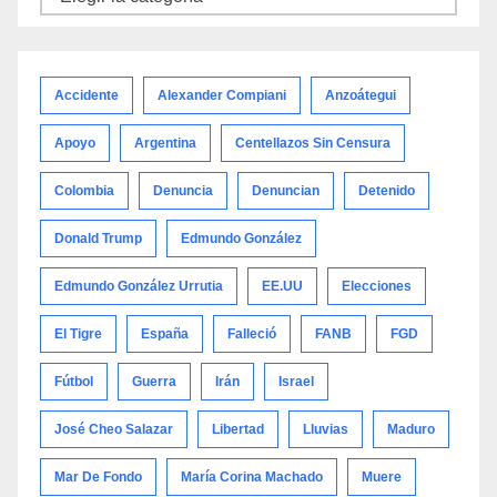
por
categoría
Accidente
Alexander Compiani
Anzoátegui
Apoyo
Argentina
Centellazos Sin Censura
Colombia
Denuncia
Denuncian
Detenido
Donald Trump
Edmundo González
Edmundo González Urrutia
EE.UU
Elecciones
El Tigre
España
Falleció
FANB
FGD
Fútbol
Guerra
Irán
Israel
José Cheo Salazar
Libertad
Lluvias
Maduro
Mar De Fondo
María Corina Machado
Muere