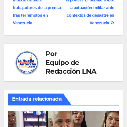
de
trabajadores de la prensa
la actuación militar ante
entradas
tras terremotos en
contextos de desastre en
Venezuela
Venezuela
Por
Equipo de
Redacción LNA
Entrada relacionada