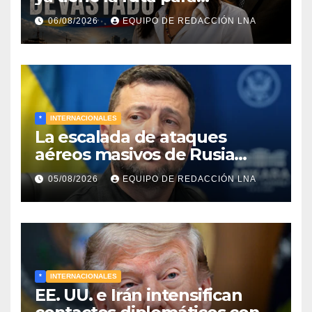
reconstruir Venezuela
06/08/2026
EQUIPO DE REDACCIÓN LNA
*
INTERNACIONALES
La escalada de ataques
aéreos masivos de Rusia
sobre Kiev y centros
05/08/2026
EQUIPO DE REDACCIÓN LNA
energéticos eleva la tensión
en el conflicto ucraniano
*
INTERNACIONALES
EE. UU. e Irán intensifican