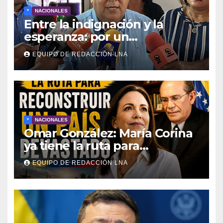
*
NACIONALES
Entre la indignación y la
esperanza: por un
movimiento de
EQUIPO DE REDACCIÓN LNA
reconstrucción y soberanía
nacional
*
NACIONALES
Omar González: María Corina
ya tiene la ruta para
reconstruir Venezuela
EQUIPO DE REDACCIÓN LNA