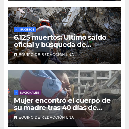
para jubilados, pensionados y
activos
*
SUCESOS
6.125 muertos: Ultimo saldo
oficial y búsqueda de
cadáveres continúa entre los
EQUIPO DE REDACCIÓN LNA
escombros
*
NACIONALES
Mujer encontró el cuerpo de
su madre tras 40 días de
búsqueda en Tanaguarena
EQUIPO DE REDACCIÓN LNA