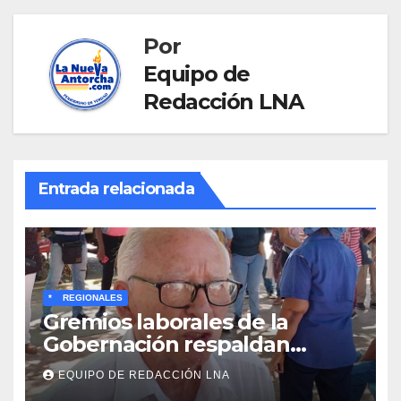
Por
Equipo de
Redacción LNA
Entrada relacionada
*
REGIONALES
Gremios laborales de la
Gobernación respaldan
propuesta de Bono
EQUIPO DE REDACCIÓN LNA
Recreativo de 100 dólares