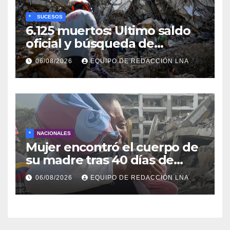
*
SUCESOS
6.125 muertos: Ultimo saldo
oficial y búsqueda de
cadáveres continúa entre los
06/08/2026
EQUIPO DE REDACCIÓN LNA
escombros
*
NACIONALES
Mujer encontró el cuerpo de
su madre tras 40 días de
búsqueda en Tanaguarena
06/08/2026
EQUIPO DE REDACCIÓN LNA