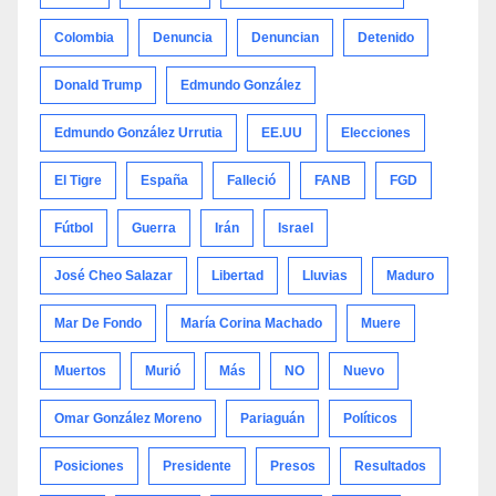
Colombia
Denuncia
Denuncian
Detenido
Donald Trump
Edmundo González
Edmundo González Urrutia
EE.UU
Elecciones
El Tigre
España
Falleció
FANB
FGD
Fútbol
Guerra
Irán
Israel
José Cheo Salazar
Libertad
Lluvias
Maduro
Mar De Fondo
María Corina Machado
Muere
Muertos
Murió
Más
NO
Nuevo
Omar González Moreno
Pariaguán
Políticos
Posiciones
Presidente
Presos
Resultados