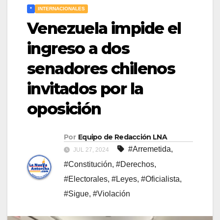
*
INTERNACIONALES
Venezuela impide el
ingreso a dos
senadores chilenos
invitados por la
oposición
Por
Equipo de Redacción LNA
#Arremetida
,
JUL 27, 2024
#Constitución
,
#Derechos
,
#Electorales
,
#Leyes
,
#Oficialista
,
#Sigue
,
#Violación