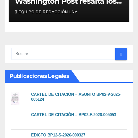
Washington Post resalta los
resultados de la economía de
EQUIPO DE REDACCIÓN LNA
Milei y lo califica como «El
renacimiento de Argentina
continúa»
Publicaciones Legales
CARTEL DE CITACIÓN – ASUNTO BP02-V-2025-
005124
CARTEL DE CITACIÓN – BP02-F-2026-005053
EDICTO BP12-S-2026-000327