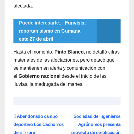
afectada.
Puede interesarte...
Funvisis:
reportan sismo en Cumaná
este 27 de abril
Hasta el momento,
Pinto Blanco
, no detalló cifras
materiales de las afectaciones, pero detacó que
se mantienen en alerta y comunicación con
el
Gobierno nacional
desde el inicio de las
lluvias, la madrugada del martes.
Navegación
Abandonado campo
Sociedad de Ingenieros
deportivo Los Cachorros
Agrónomos presenta
de
de El Tigre
proyecto de certificación