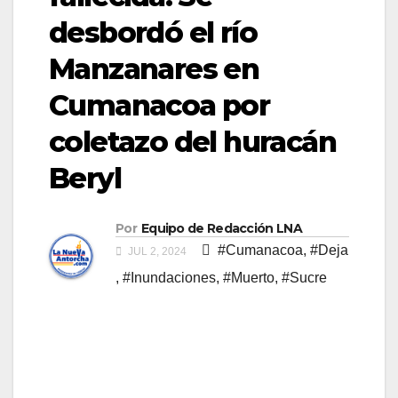
desbordó el río
Manzanares en
Cumanacoa por
coletazo del huracán
Beryl
Por
Equipo de Redacción LNA
#Cumanacoa
,
#Deja
JUL 2, 2024
,
#Inundaciones
,
#Muerto
,
#Sucre