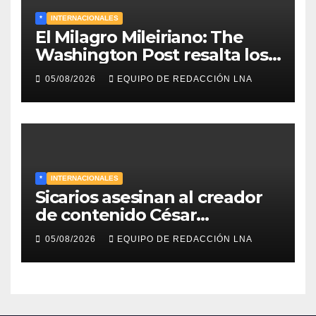
*
INTERNACIONALES
El Milagro Mileiriano: The
Washington Post resalta los
resultados de la economía de
05/08/2026
EQUIPO DE REDACCIÓN LNA
Milei y lo califica como «El
renacimiento de Argentina
continúa»
*
INTERNACIONALES
Sicarios asesinan al creador
de contenido César
Gastélum durante una
05/08/2026
EQUIPO DE REDACCIÓN LNA
transmisión en vivo