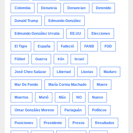
Colombia
Denuncia
Denuncian
Detenido
Donald Trump
Edmundo González
Edmundo González Urrutia
EE.UU
Elecciones
El Tigre
España
Falleció
FANB
FGD
Fútbol
Guerra
Irán
Israel
José Cheo Salazar
Libertad
Lluvias
Maduro
Mar De Fondo
María Corina Machado
Muere
Muertos
Murió
Más
NO
Nuevo
Omar González Moreno
Pariaguán
Políticos
Posiciones
Presidente
Presos
Resultados