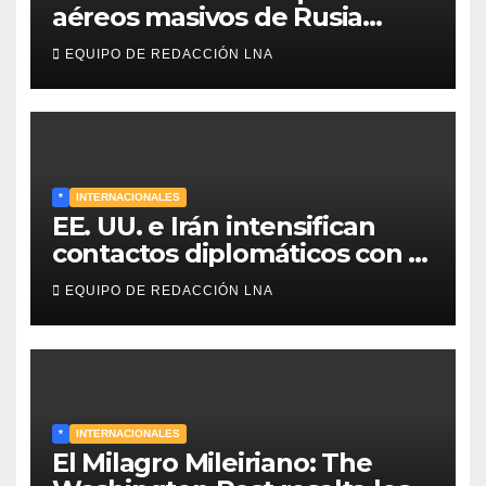
aéreos masivos de Rusia
sobre Kiev y centros
EQUIPO DE REDACCIÓN LNA
energéticos eleva la tensión
en el conflicto ucraniano
*
INTERNACIONALES
EE. UU. e Irán intensifican
contactos diplomáticos con la
mediación de Omán para
EQUIPO DE REDACCIÓN LNA
reabrir el estrecho de Ormuz
*
INTERNACIONALES
El Milagro Mileiriano: The