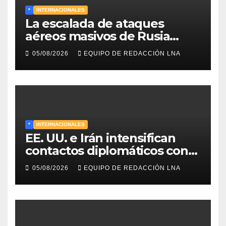
*
INTERNACIONALES
La escalada de ataques
aéreos masivos de Rusia
sobre Kiev y centros
05/08/2026
EQUIPO DE REDACCIÓN LNA
energéticos eleva la tensión
en el conflicto ucraniano
*
INTERNACIONALES
EE. UU. e Irán intensifican
contactos diplomáticos con
la mediación de Omán para
05/08/2026
EQUIPO DE REDACCIÓN LNA
reabrir el estrecho de Ormuz