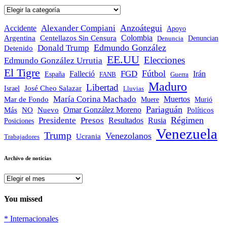
Noticias
por
categoría
Anzoátegui
Alexander Compiani
Accidente
Apoyo
Colombia
Argentina
Centellazos Sin Censura
Denuncian
Denuncia
Edmundo González
Donald Trump
Detenido
EE.UU
Elecciones
Edmundo González Urrutia
El Tigre
Fútbol
FGD
Falleció
Irán
España
FANB
Guerra
Maduro
Libertad
José Cheo Salazar
Israel
Lluvias
María Corina Machado
Mar de Fondo
Muertos
Muere
Murió
Pariaguán
Omar González Moreno
Políticos
Más
NO
Nuevo
Régimen
Presidente
Presos
Resultados
Rusia
Posiciones
Venezuela
Trump
Venezolanos
Ucrania
Trabajadores
Archivo de noticias
Archivo
de
noticias
You missed
*
Internacionales