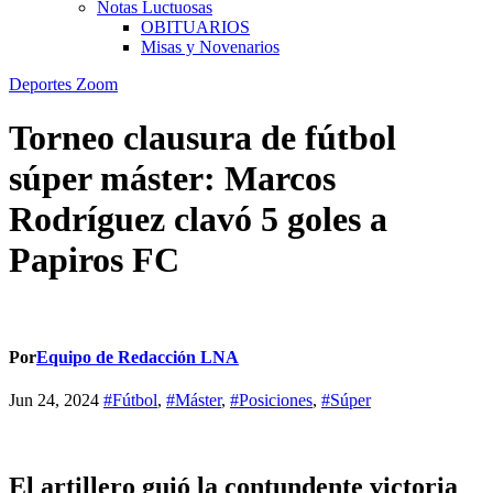
Notas Luctuosas
OBITUARIOS
Misas y Novenarios
Deportes
Zoom
Torneo clausura de fútbol
súper máster: Marcos
Rodríguez clavó 5 goles a
Papiros FC
Por
Equipo de Redacción LNA
Jun 24, 2024
#Fútbol
,
#Máster
,
#Posiciones
,
#Súper
El artillero guió la contundente victoria