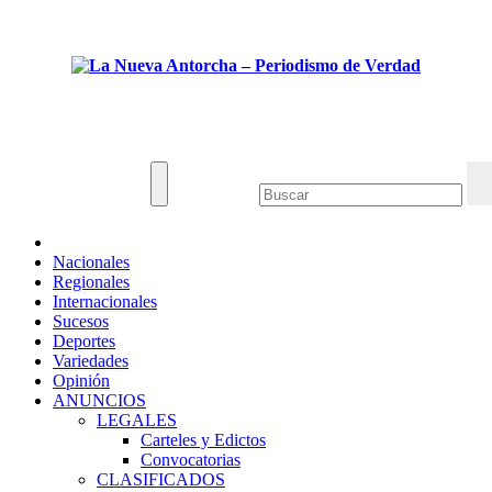
Saltar
Jue. Ago 6th, 2026
al
contenido
La Nueva Antorcha - Periodismo de Verdad
Noticias de Venezuela y el mundo.
Nacionales
Regionales
Internacionales
Sucesos
Deportes
Variedades
Opinión
ANUNCIOS
LEGALES
Carteles y Edictos
Convocatorias
CLASIFICADOS