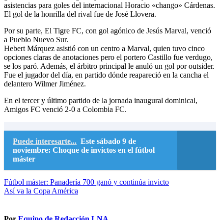
asistencias para goles del internacional Horacio «chango» Cárdenas.
El gol de la honrilla del rival fue de José Llovera.
Por su parte, El Tigre FC, con gol agónico de Jesús Marval, venció
a Pueblo Nuevo Sur.
Hebert Márquez asistió con un centro a Marval, quien tuvo cinco
opciones claras de anotaciones pero el portero Castillo fue verdugo,
se los paró. Además, el árbitro principal le anuló un gol por outsider.
Fue el jugador del día, en partido dónde reapareció en la cancha el
delantero Wilmer Jiménez.
En el tercer y último partido de la jornada inaugural dominical,
Amigos FC venció 2-0 a Colombia FC.
Puede interesarte...
Este sábado 9 de
noviembre: Choque de invictos en el fútbol
máster
Navegación
Fútbol máster: Panadería 700 ganó y continúa invicto
Así va la Copa América
de
entradas
Por
Equipo de Redacción LNA