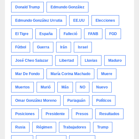
Donald Trump
Edmundo González
Edmundo González Urrutia
EE.UU
Elecciones
El Tigre
España
Falleció
FANB
FGD
Fútbol
Guerra
Irán
Israel
José Cheo Salazar
Libertad
Lluvias
Maduro
Mar De Fondo
María Corina Machado
Muere
Muertos
Murió
Más
NO
Nuevo
Omar González Moreno
Pariaguán
Políticos
Posiciones
Presidente
Presos
Resultados
Rusia
Régimen
Trabajadores
Trump