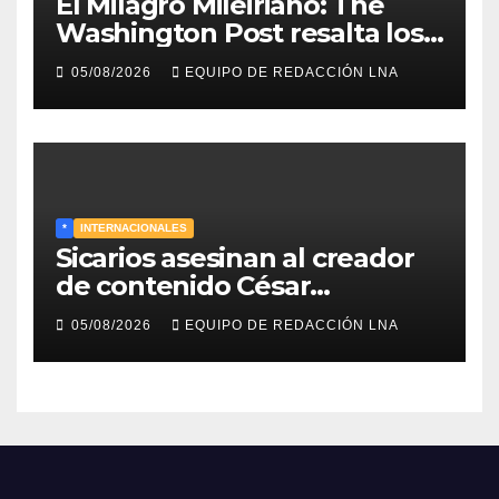
El Milagro Mileiriano: The
Washington Post resalta los
resultados de la economía de
05/08/2026
EQUIPO DE REDACCIÓN LNA
Milei y lo califica como «El
renacimiento de Argentina
continúa»
*
INTERNACIONALES
Sicarios asesinan al creador
de contenido César
Gastélum durante una
05/08/2026
EQUIPO DE REDACCIÓN LNA
transmisión en vivo