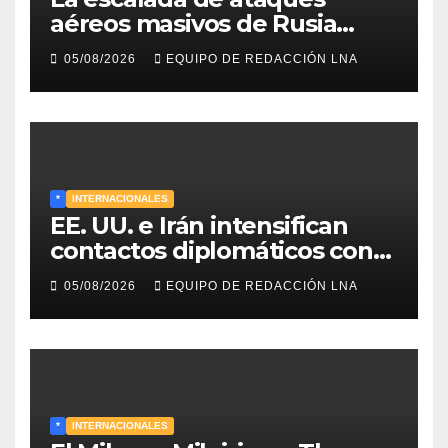
aéreos masivos de Rusia
sobre Kiev y centros
05/08/2026
EQUIPO DE REDACCIÓN LNA
energéticos eleva la tensión
en el conflicto ucraniano
*
INTERNACIONALES
EE. UU. e Irán intensifican
contactos diplomáticos con
la mediación de Omán para
05/08/2026
EQUIPO DE REDACCIÓN LNA
reabrir el estrecho de Ormuz
*
INTERNACIONALES