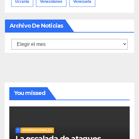
Ucrania
Venezolanos
Venezuela
Archivo De Noticias
Archivo
de
noticias
You missed
*
INTERNACIONALES
La escalada de ataques