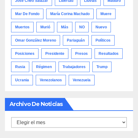
José Cheo Salazar
Libertad
Lluvias
Maduro
Mar De Fondo
María Corina Machado
Muere
Muertos
Murió
Más
NO
Nuevo
Omar González Moreno
Pariaguán
Políticos
Posiciones
Presidente
Presos
Resultados
Rusia
Régimen
Trabajadores
Trump
Ucrania
Venezolanos
Venezuela
Archivo De Noticias
Archivo
de