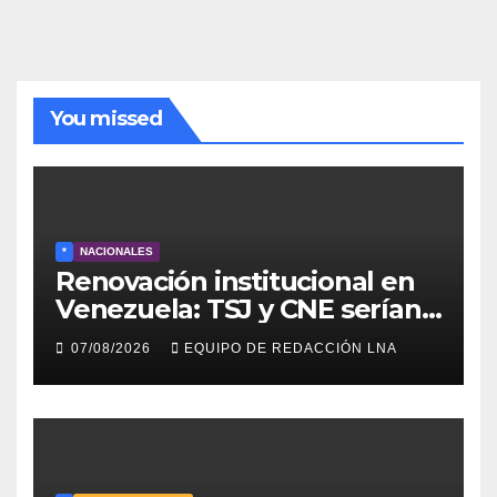
noticias
You missed
*
NACIONALES
Renovación institucional en
Venezuela: TSJ y CNE serían
designados a finales de 2026
07/08/2026
EQUIPO DE REDACCIÓN LNA