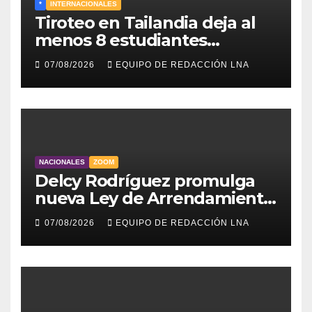
*
INTERNACIONALES
Tiroteo en Tailandia deja al
menos 8 estudiantes
muertos y 30 heridos
07/08/2026
EQUIPO DE REDACCIÓN LNA
NACIONALES
ZOOM
Delcy Rodríguez promulga
nueva Ley de Arrendamiento
para atender a familias
07/08/2026
EQUIPO DE REDACCIÓN LNA
damnificadas