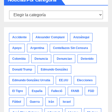
Noticias
por
categoría
Accidente
Alexander Compiani
Anzoátegui
Apoyo
Argentina
Centellazos Sin Censura
Colombia
Denuncia
Denuncian
Detenido
Donald Trump
Edmundo González
Edmundo González Urrutia
EE.UU
Elecciones
El Tigre
España
Falleció
FANB
FGD
Fútbol
Guerra
Irán
Israel