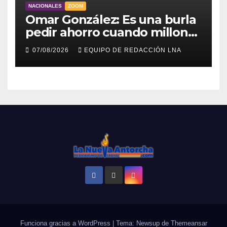
NACIONALES
ZOOM
Omar González: Es una burla
pedir ahorro cuando millones
viven sin luz y sin agua
07/08/2026
EQUIPO DE REDACCIÓN LNA
Funciona gracias a WordPress
|
Tema: Newsup de
Themeansar