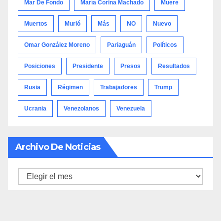
Mar De Fondo
María Corina Machado
Muere
Muertos
Murió
Más
NO
Nuevo
Omar González Moreno
Pariaguán
Políticos
Posiciones
Presidente
Presos
Resultados
Rusia
Régimen
Trabajadores
Trump
Ucrania
Venezolanos
Venezuela
Archivo De Noticias
Archivo
de
noticias