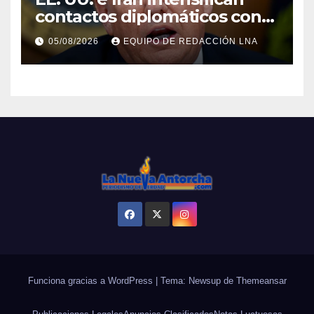
contactos diplomáticos con
la mediación de Omán para
05/08/2026
EQUIPO DE REDACCIÓN LNA
reabrir el estrecho de Ormuz
Funciona gracias a WordPress
|
Tema: Newsup de
Themeansar