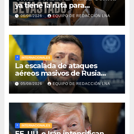
ya tiene la ruta para
reconstruir Venezuela
06/08/2026
EQUIPO DE REDACCIÓN LNA
*
INTERNACIONALES
La escalada de ataques
aéreos masivos de Rusia
sobre Kiev y centros
05/08/2026
EQUIPO DE REDACCIÓN LNA
energéticos eleva la tensión
en el conflicto ucraniano
*
INTERNACIONALES
EE. UU. e Irán intensifican