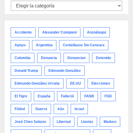
Noticias
por
categoría
Accidente
Alexander Compiani
Anzoátegui
Apoyo
Argentina
Centellazos Sin Censura
Colombia
Denuncia
Denuncian
Detenido
Donald Trump
Edmundo González
Edmundo González Urrutia
EE.UU
Elecciones
El Tigre
España
Falleció
FANB
FGD
Fútbol
Guerra
Irán
Israel
José Cheo Salazar
Libertad
Lluvias
Maduro