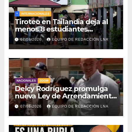
*
INTERNACIONALES
Tiroteo en Tailandia deja al
menos 8 estudiantes
muertos y 30 heridos
07/08/2026
EQUIPO DE REDACCIÓN LNA
NACIONALES
ZOOM
Delcy Rodríguez promulga
nueva Ley de Arrendamiento
para atender a familias
07/08/2026
EQUIPO DE REDACCIÓN LNA
damnificadas