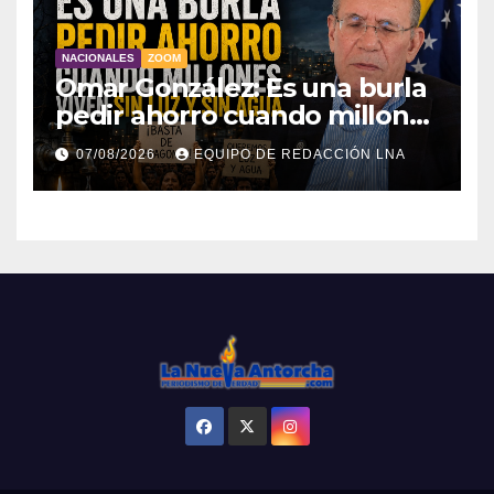
NACIONALES
ZOOM
Omar González: Es una burla
pedir ahorro cuando millones
viven sin luz y sin agua
07/08/2026
EQUIPO DE REDACCIÓN LNA