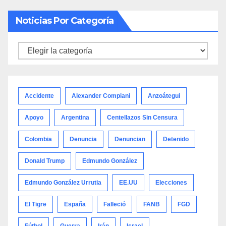
Noticias Por Categoría
Noticias
por
categoría
Accidente
Alexander Compiani
Anzoátegui
Apoyo
Argentina
Centellazos Sin Censura
Colombia
Denuncia
Denuncian
Detenido
Donald Trump
Edmundo González
Edmundo González Urrutia
EE.UU
Elecciones
El Tigre
España
Falleció
FANB
FGD
Fútbol
Guerra
Irán
Israel