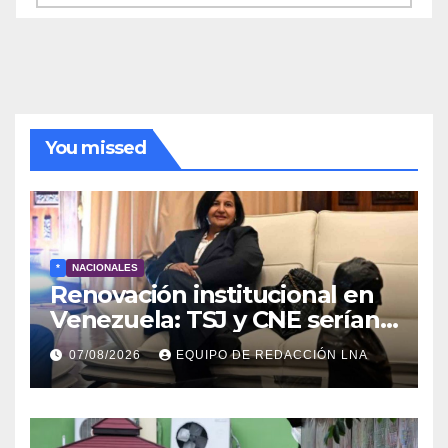
de
noticias
You missed
*
NACIONALES
Renovación institucional en
Venezuela: TSJ y CNE serían
designados a finales de 2026
07/08/2026
EQUIPO DE REDACCIÓN LNA