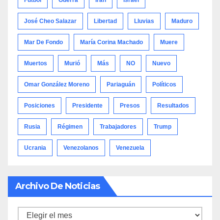
José Cheo Salazar
Libertad
Lluvias
Maduro
Mar De Fondo
María Corina Machado
Muere
Muertos
Murió
Más
NO
Nuevo
Omar González Moreno
Pariaguán
Políticos
Posiciones
Presidente
Presos
Resultados
Rusia
Régimen
Trabajadores
Trump
Ucrania
Venezolanos
Venezuela
Archivo De Noticias
Archivo