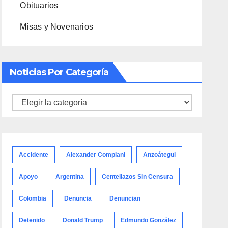
Obituarios
Misas y Novenarios
Noticias Por Categoría
Noticias
por
categoría
Accidente
Alexander Compiani
Anzoátegui
Apoyo
Argentina
Centellazos Sin Censura
Colombia
Denuncia
Denuncian
Detenido
Donald Trump
Edmundo González