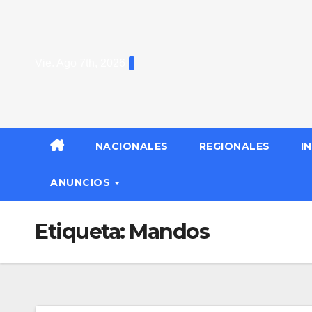
Saltar
al
contenido
Vie. Ago 7th, 2026
NACIONALES
REGIONALES
I
ANUNCIOS
Etiqueta:
Mandos