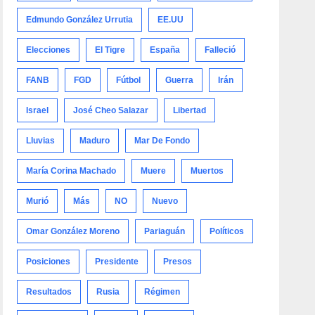
Edmundo González Urrutia
EE.UU
Elecciones
El Tigre
España
Falleció
FANB
FGD
Fútbol
Guerra
Irán
Israel
José Cheo Salazar
Libertad
Lluvias
Maduro
Mar De Fondo
María Corina Machado
Muere
Muertos
Murió
Más
NO
Nuevo
Omar González Moreno
Pariaguán
Políticos
Posiciones
Presidente
Presos
Resultados
Rusia
Régimen