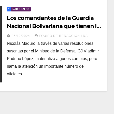
*
NACIONALES
Los comandantes de la Guardia
Nacional Bolivariana que tienen la
responsabilidad de los
05/12/2024
EQUIPO DE REDACCIÓN LNA
destacamentos de la frontera
Nicolás Maduro, a través de varias resoluciones,
terrestre
suscritas por el Ministro de la Defensa, GJ Vladimir
Padrino López, materializa algunos cambios, pero
llama la atención un importante número de
oficiales…