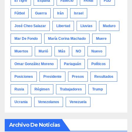
El Tigre
España
Falleció
FANB
FGD
Fútbol
Guerra
Irán
Israel
José Cheo Salazar
Libertad
Lluvias
Maduro
Mar De Fondo
María Corina Machado
Muere
Muertos
Murió
Más
NO
Nuevo
Omar González Moreno
Pariaguán
Políticos
Posiciones
Presidente
Presos
Resultados
Rusia
Régimen
Trabajadores
Trump
Ucrania
Venezolanos
Venezuela
Archivo De Noticias