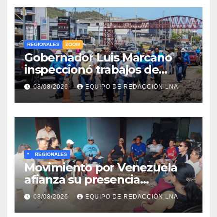
REGIONALES
ZOOM
Gobernador Luis Marcano
inspeccionó trabajos de
rehabilitación en al Av.
08/08/2026
EQUIPO DE REDACCIÓN LNA
Intercomunal
*
REGIONALES
Movimiento por Venezuela
afianza su presencia
comunitaria en La Ponderosa
08/08/2026
EQUIPO DE REDACCIÓN LNA
y otras comunidades de
Anzoátegui