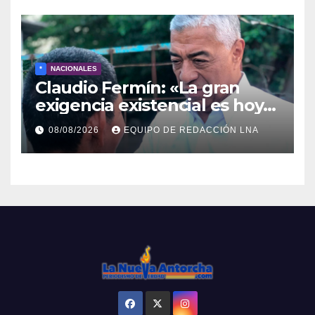
*
NACIONALES
Claudio Fermín: «La gran
exigencia existencial es hoy
la defensa de la soberanía»
08/08/2026
EQUIPO DE REDACCIÓN LNA