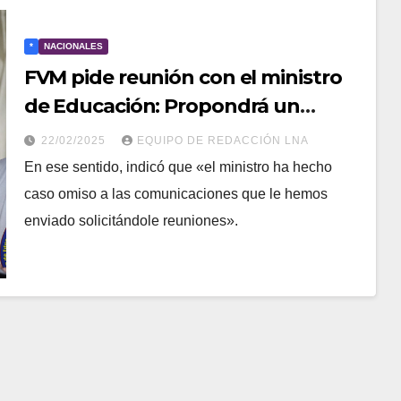
*
NACIONALES
FVM pide reunión con el ministro
de Educación: Propondrá un
aumento salarial de US$ 200 al
22/02/2025
EQUIPO DE REDACCIÓN LNA
mes
En ese sentido, indicó que «el ministro ha hecho
caso omiso a las comunicaciones que le hemos
enviado solicitándole reuniones».