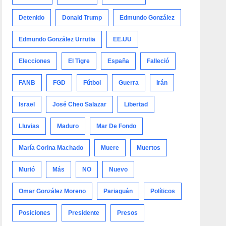
Detenido
Donald Trump
Edmundo González
Edmundo González Urrutia
EE.UU
Elecciones
El Tigre
España
Falleció
FANB
FGD
Fútbol
Guerra
Irán
Israel
José Cheo Salazar
Libertad
Lluvias
Maduro
Mar De Fondo
María Corina Machado
Muere
Muertos
Murió
Más
NO
Nuevo
Omar González Moreno
Pariaguán
Políticos
Posiciones
Presidente
Presos