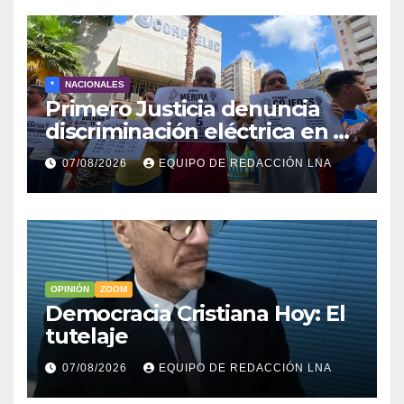
*
NACIONALES
Primero Justicia denuncia
discriminación eléctrica en el
interior del país
07/08/2026
EQUIPO DE REDACCIÓN LNA
OPINIÓN
ZOOM
Democracia Cristiana Hoy: El
tutelaje
07/08/2026
EQUIPO DE REDACCIÓN LNA