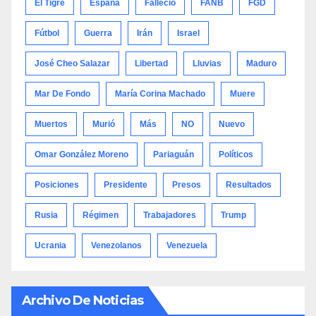
El Tigre
España
Falleció
FANB
FGD
Fútbol
Guerra
Irán
Israel
José Cheo Salazar
Libertad
Lluvias
Maduro
Mar De Fondo
María Corina Machado
Muere
Muertos
Murió
Más
NO
Nuevo
Omar González Moreno
Pariaguán
Políticos
Posiciones
Presidente
Presos
Resultados
Rusia
Régimen
Trabajadores
Trump
Ucrania
Venezolanos
Venezuela
Archivo De Noticias