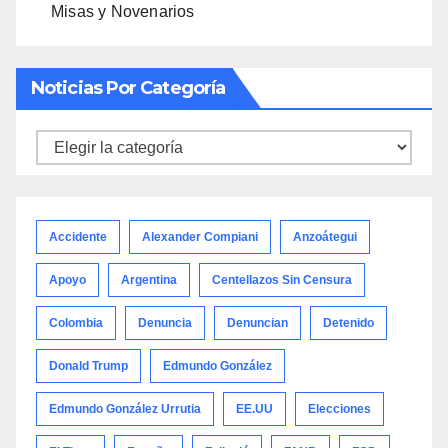
Misas y Novenarios
Noticias Por Categoría
Noticias
por
categoría
Accidente
Alexander Compiani
Anzoátegui
Apoyo
Argentina
Centellazos Sin Censura
Colombia
Denuncia
Denuncian
Detenido
Donald Trump
Edmundo González
Edmundo González Urrutia
EE.UU
Elecciones