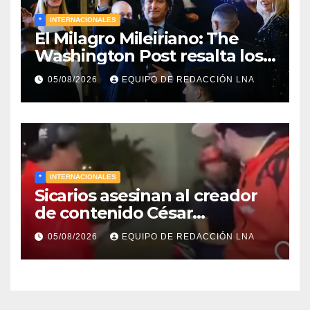
*
INTERNACIONALES
El Milagro Mileiriano: The
Washington Post resalta los
resultados de la economía de
05/08/2026
EQUIPO DE REDACCIÓN LNA
Milei y lo califica como «El
renacimiento de Argentina
continúa»
*
INTERNACIONALES
Sicarios asesinan al creador
de contenido César
Gastélum durante una
05/08/2026
EQUIPO DE REDACCIÓN LNA
transmisión en vivo