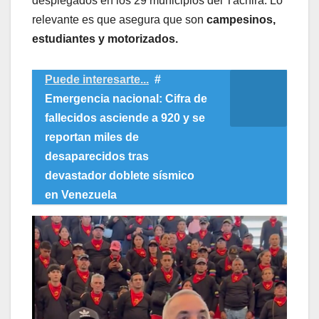
desplegados en los 29 municipios del Táchira. Lo
relevante es que asegura que son
campesinos,
estudiantes y motorizados.
Puede interesarte...
#
Emergencia nacional: Cifra de
fallecidos asciende a 920 y se
reportan miles de
desaparecidos tras
devastador doblete sísmico
en Venezuela