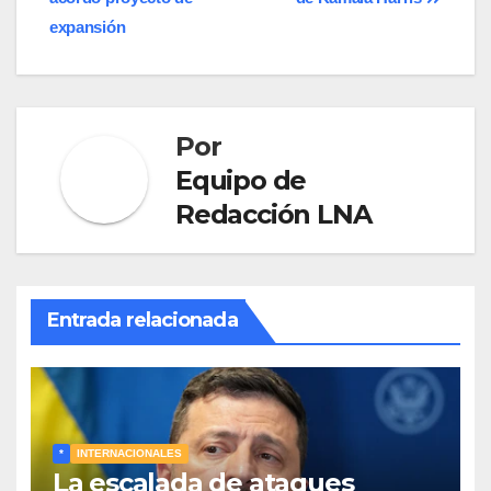
entradas
expansión
Por
Equipo de
Redacción LNA
Entrada relacionada
*
INTERNACIONALES
La escalada de ataques