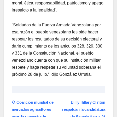
moral, ética, responsabilidad, patriotismo y apego
irrestricto a la legalidad”.
“Soldados de la Fuerza Armada Venezolana por
esa razón el pueblo venezolano les pide hacer
respetar los resultados de su decisión electoral y
darle cumplimiento de los artículos 328, 329, 330
y 331 de la Constitución Nacional, el pueblo
venezolano cuenta con que su institución militar
respete y haga respetar su voluntad soberana el
próximo 28 de julio.”, dijo González Urrutia.
Navegación
Coalición mundial de
Bill y Hillary Clinton
mercados agricultores
respaldan la candidatura
de
acordó proyecto de
de Kamala Harris