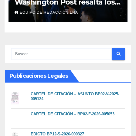
Washington Post resalta los
resultados de la economía de
EQUIPO DE REDACCIÓN LNA
Milei y lo califica como «El
renacimiento de Argentina
continúa»
Publicaciones Legales
CARTEL DE CITACIÓN – ASUNTO BP02-V-2025-
005124
CARTEL DE CITACIÓN – BP02-F-2026-005053
EDICTO BP12-S-2026-000327