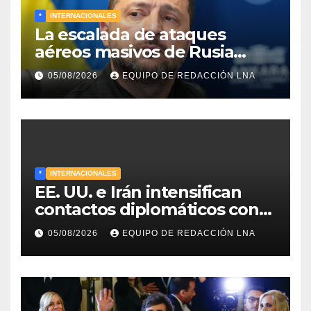
*
INTERNACIONALES
La escalada de ataques
aéreos masivos de Rusia
sobre Kiev y centros
05/08/2026
EQUIPO DE REDACCIÓN LNA
energéticos eleva la tensión
en el conflicto ucraniano
*
INTERNACIONALES
EE. UU. e Irán intensifican
contactos diplomáticos con
la mediación de Omán para
05/08/2026
EQUIPO DE REDACCIÓN LNA
reabrir el estrecho de Ormuz