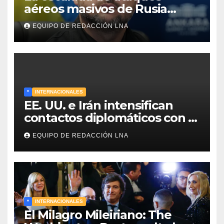
aéreos masivos de Rusia
sobre Kiev y centros
EQUIPO DE REDACCIÓN LNA
energéticos eleva la tensión
en el conflicto ucraniano
*
INTERNACIONALES
EE. UU. e Irán intensifican
contactos diplomáticos con la
mediación de Omán para
EQUIPO DE REDACCIÓN LNA
reabrir el estrecho de Ormuz
*
INTERNACIONALES
El Milagro Mileiriano: The