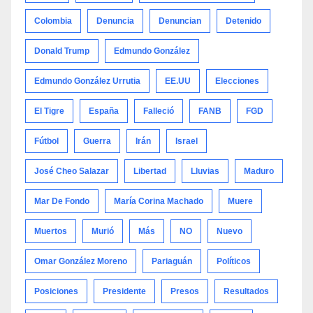
Colombia
Denuncia
Denuncian
Detenido
Donald Trump
Edmundo González
Edmundo González Urrutia
EE.UU
Elecciones
El Tigre
España
Falleció
FANB
FGD
Fútbol
Guerra
Irán
Israel
José Cheo Salazar
Libertad
Lluvias
Maduro
Mar De Fondo
María Corina Machado
Muere
Muertos
Murió
Más
NO
Nuevo
Omar González Moreno
Pariaguán
Políticos
Posiciones
Presidente
Presos
Resultados