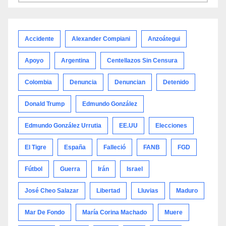
por
categoría
Accidente
Alexander Compiani
Anzoátegui
Apoyo
Argentina
Centellazos Sin Censura
Colombia
Denuncia
Denuncian
Detenido
Donald Trump
Edmundo González
Edmundo González Urrutia
EE.UU
Elecciones
El Tigre
España
Falleció
FANB
FGD
Fútbol
Guerra
Irán
Israel
José Cheo Salazar
Libertad
Lluvias
Maduro
Mar De Fondo
María Corina Machado
Muere