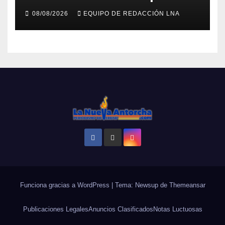
Musical» se adueña de los
08/08/2026
EQUIPO DE REDACCIÓN LNA
domingos en La Poderosa
90.3 FM
Funciona gracias a WordPress
|
Tema: Newsup de
Themeansar
Publicaciones Legales
Anuncios Clasificados
Notas Luctuosas