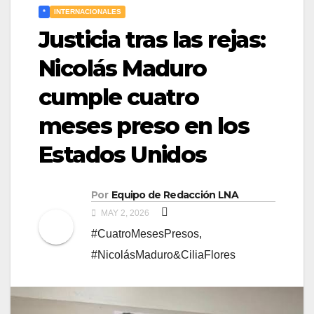
*
INTERNACIONALES
Justicia tras las rejas:
Nicolás Maduro
cumple cuatro
meses preso en los
Estados Unidos
Por
Equipo de Redacción LNA
MAY 2, 2026
#CuatroMesesPresos
,
#NicolásMaduro&CiliaFlores