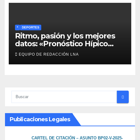
*
DEPORTES
Ritmo, pasión y los mejores
datos: «Pronóstico Hípico
Musical» se adueña de los
EQUIPO DE REDACCIÓN LNA
domingos en La Poderosa
90.3 FM
Publicaciones Legales
CARTEL DE CITACIÓN – ASUNTO BP02-V-2025-