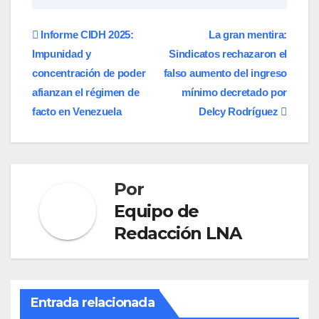
Navegación
Informe CIDH 2025:
La gran mentira:
Impunidad y
Sindicatos rechazaron el
de
concentración de poder
falso aumento del ingreso
entradas
afianzan el régimen de
mínimo decretado por
facto en Venezuela
Delcy Rodríguez
Por
Equipo de
Redacción LNA
Entrada relacionada