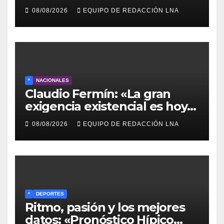
comunitaria en La Ponderosa
08/08/2026
EQUIPO DE REDACCIÓN LNA
y otras comunidades de
Anzoátegui
*
NACIONALES
Claudio Fermín: «La gran
exigencia existencial es hoy
la defensa de la soberanía»
08/08/2026
EQUIPO DE REDACCIÓN LNA
*
DEPORTES
Ritmo, pasión y los mejores
datos: «Pronóstico Hípico