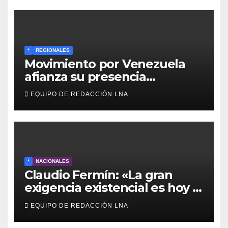
*
REGIONALES
Movimiento por Venezuela
afianza su presencia
comunitaria en La Ponderosa
EQUIPO DE REDACCIÓN LNA
y otras comunidades de
Anzoátegui
*
NACIONALES
Claudio Fermín: «La gran
exigencia existencial es hoy la
defensa de la soberanía»
EQUIPO DE REDACCIÓN LNA