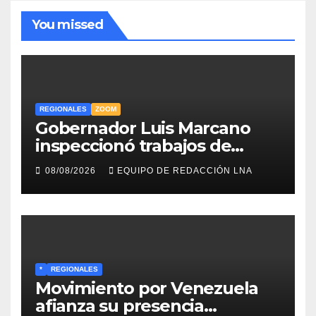
You missed
REGIONALES
ZOOM
Gobernador Luis Marcano
inspeccionó trabajos de
rehabilitación en al Av.
08/08/2026
EQUIPO DE REDACCIÓN LNA
Intercomunal
*
REGIONALES
Movimiento por Venezuela
afianza su presencia