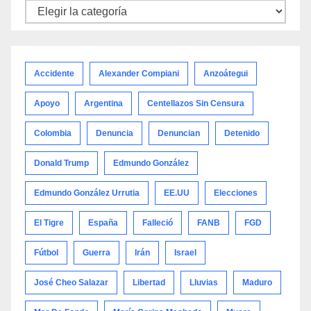
Noticias
por
categoría
Accidente
Alexander Compiani
Anzoátegui
Apoyo
Argentina
Centellazos Sin Censura
Colombia
Denuncia
Denuncian
Detenido
Donald Trump
Edmundo González
Edmundo González Urrutia
EE.UU
Elecciones
El Tigre
España
Falleció
FANB
FGD
Fútbol
Guerra
Irán
Israel
José Cheo Salazar
Libertad
Lluvias
Maduro