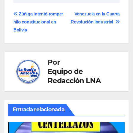
Navegación
Zúñiga intentó romper
Venezuela en la Cuarta
hilo constitucional en
Revolución Industrial
de
Bolivia
entradas
Por
Equipo de
Redacción LNA
Entrada relacionada