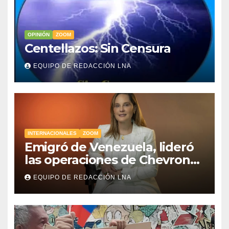
OPINIÓN
ZOOM
Centellazos: Sin Censura
EQUIPO DE REDACCIÓN LNA
INTERNACIONALES
ZOOM
Emigró de Venezuela, lideró
las operaciones de Chevron
en EE.UU. y hoy es la única
EQUIPO DE REDACCIÓN LNA
mujer CEO en Vaca Muerta