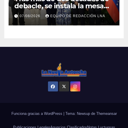
debacle, se instala la mesa
para el capítulo final del
07/08/2026
EQUIPO DE REDACCIÓN LNA
diálogo venezolano
Funciona gracias a WordPress
|
Tema: Newsup de
Themeansar
Publicaciones Legales
Anuncios Clasificados
Notas Luctuosas