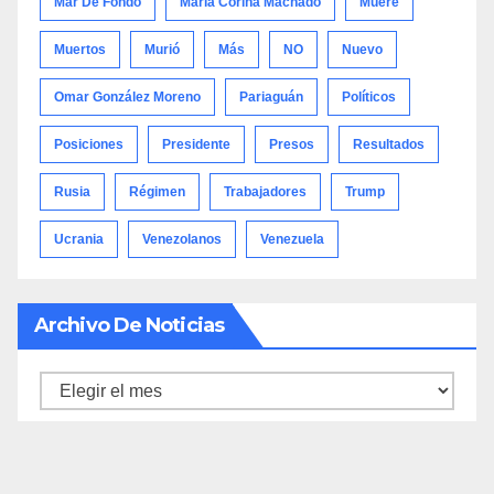
Mar De Fondo
María Corina Machado
Muere
Muertos
Murió
Más
NO
Nuevo
Omar González Moreno
Pariaguán
Políticos
Posiciones
Presidente
Presos
Resultados
Rusia
Régimen
Trabajadores
Trump
Ucrania
Venezolanos
Venezuela
Archivo De Noticias
Archivo
de
noticias