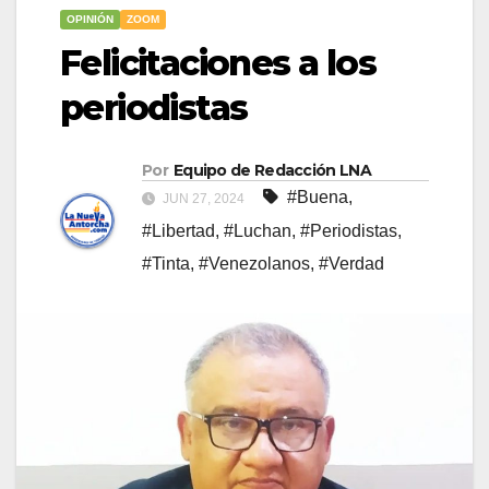
OPINIÓN
ZOOM
Felicitaciones a los
periodistas
Por
Equipo de Redacción LNA
#Buena
,
JUN 27, 2024
#Libertad
,
#Luchan
,
#Periodistas
,
#Tinta
,
#Venezolanos
,
#Verdad