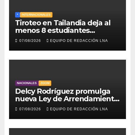
*
INTERNACIONALES
Tiroteo en Tailandia deja al
menos 8 estudiantes
muertos y 30 heridos
07/08/2026
EQUIPO DE REDACCIÓN LNA
NACIONALES
ZOOM
Delcy Rodríguez promulga
nueva Ley de Arrendamiento
para atender a familias
07/08/2026
EQUIPO DE REDACCIÓN LNA
damnificadas