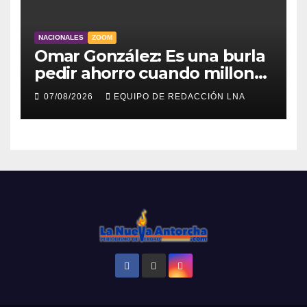
NACIONALES
ZOOM
Omar González: Es una burla
pedir ahorro cuando millones
viven sin luz y sin agua
07/08/2026
EQUIPO DE REDACCIÓN LNA