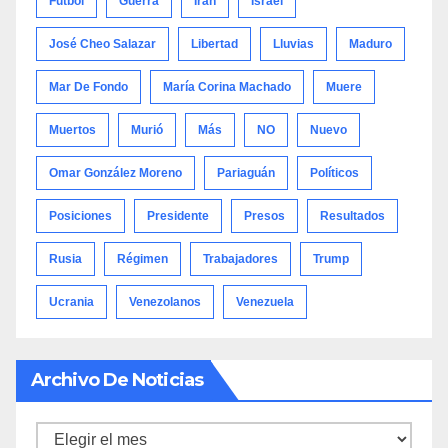
Fútbol
Guerra
Irán
Israel
José Cheo Salazar
Libertad
Lluvias
Maduro
Mar De Fondo
María Corina Machado
Muere
Muertos
Murió
Más
NO
Nuevo
Omar González Moreno
Pariaguán
Políticos
Posiciones
Presidente
Presos
Resultados
Rusia
Régimen
Trabajadores
Trump
Ucrania
Venezolanos
Venezuela
Archivo De Noticias
Archivo