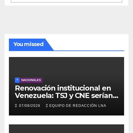
de
noticias
You missed
*
NACIONALES
Renovación institucional en
Venezuela: TSJ y CNE serían
designados a finales de 2026
07/08/2026
EQUIPO DE REDACCIÓN LNA