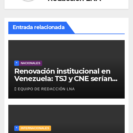
Entrada relacionada
*
NACIONALES
Renovación institucional en
Venezuela: TSJ y CNE serían
designados a finales de 2026
EQUIPO DE REDACCIÓN LNA
*
INTERNACIONALES