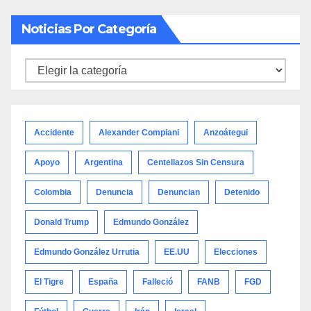
Noticias Por Categoría
Noticias
por
categoría
Accidente
Alexander Compiani
Anzoátegui
Apoyo
Argentina
Centellazos Sin Censura
Colombia
Denuncia
Denuncian
Detenido
Donald Trump
Edmundo González
Edmundo González Urrutia
EE.UU
Elecciones
El Tigre
España
Falleció
FANB
FGD