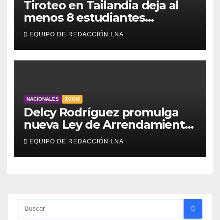
Tiroteo en Tailandia deja al
menos 8 estudiantes
muertos y 30 heridos
EQUIPO DE REDACCIÓN LNA
NACIONALES
ZOOM
Delcy Rodríguez promulga
nueva Ley de Arrendamiento
para atender a familias
EQUIPO DE REDACCIÓN LNA
damnificadas