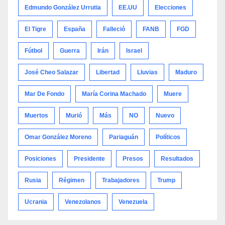
Edmundo González Urrutia
EE.UU
Elecciones
El Tigre
España
Falleció
FANB
FGD
Fútbol
Guerra
Irán
Israel
José Cheo Salazar
Libertad
Lluvias
Maduro
Mar De Fondo
María Corina Machado
Muere
Muertos
Murió
Más
NO
Nuevo
Omar González Moreno
Pariaguán
Políticos
Posiciones
Presidente
Presos
Resultados
Rusia
Régimen
Trabajadores
Trump
Ucrania
Venezolanos
Venezuela