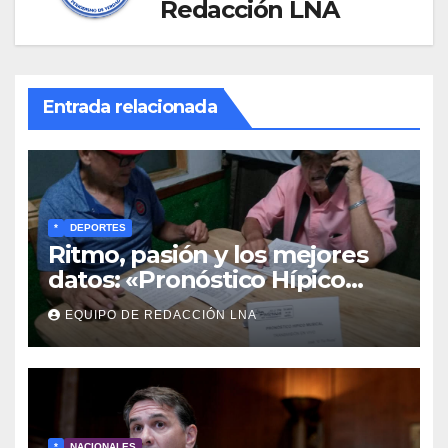
Redacción LNA
Entrada relacionada
*
DEPORTES
Ritmo, pasión y los mejores
datos: «Pronóstico Hípico
Musical» se adueña de los
EQUIPO DE REDACCIÓN LNA
domingos en La Poderosa
90.3 FM
*
NACIONALES