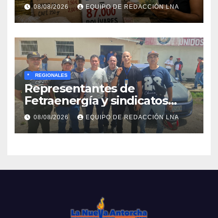
en medio del caos
08/08/2026
EQUIPO DE REDACCIÓN LNA
económico
*
REGIONALES
Representantes de
Fetraenergía y sindicatos
base llaman a renovar
08/08/2026
EQUIPO DE REDACCIÓN LNA
directivas para rescatar la
lucha laboral en Anzoátegui