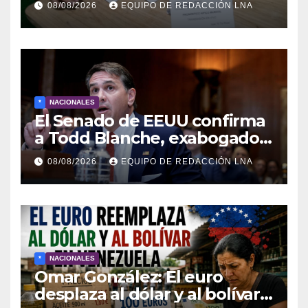
08/08/2026
EQUIPO DE REDACCIÓN LNA
domingos en La Poderosa
90.3 FM
*
NACIONALES
El Senado de EEUU confirma
a Todd Blanche, exabogado
de Trump, como fiscal
08/08/2026
EQUIPO DE REDACCIÓN LNA
general
*
NACIONALES
Omar González: El euro
desplaza al dólar y al bolívar