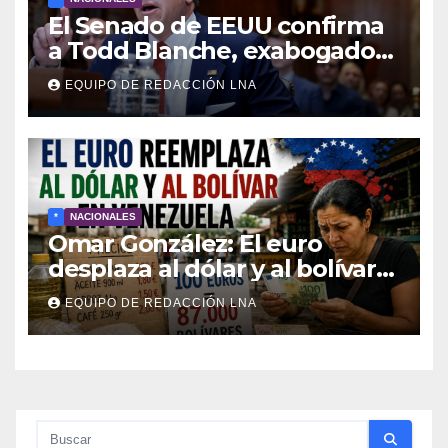
El Senado de EEUU confirma
a Todd Blanche, exabogado
de Trump, como fiscal
EQUIPO DE REDACCIÓN LNA
general
*
NACIONALES
Omar González: El euro
desplaza al dólar y al bolívar
en medio del caos económico
EQUIPO DE REDACCIÓN LNA