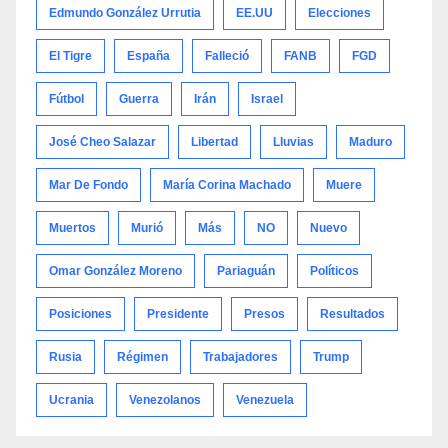
Edmundo González Urrutia
EE.UU
Elecciones
El Tigre
España
Falleció
FANB
FGD
Fútbol
Guerra
Irán
Israel
José Cheo Salazar
Libertad
Lluvias
Maduro
Mar De Fondo
María Corina Machado
Muere
Muertos
Murió
Más
NO
Nuevo
Omar González Moreno
Pariaguán
Políticos
Posiciones
Presidente
Presos
Resultados
Rusia
Régimen
Trabajadores
Trump
Ucrania
Venezolanos
Venezuela