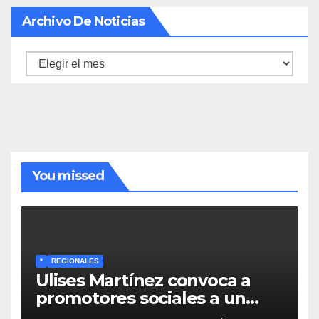
Archivo De Noticias
Archivo
de
noticias
You missed
*
REGIONALES
Ulises Martínez convoca a
promotores sociales a un
encuentro estratégico este