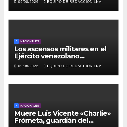
09/08/2026
EQUIPO DE REDACCIÓN LNA
lunes en Barcelona en contra
de los apagones y malos
servicios
*
NACIONALES
Los ascensos militares en el
Ejército venezolano
refuerzan el control político y
09/08/2026
EQUIPO DE REDACCIÓN LNA
operativo de la Fuerza
Armada
*
NACIONALES
Muere Luis Vicente «Charlie»
Frómeta, guardián del