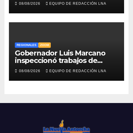
legado musical de la Billo’s
08/08/2026
EQUIPO DE REDACCIÓN LNA
Caracas Boys
REGIONALES
ZOOM
Gobernador Luis Marcano
inspeccionó trabajos de
rehabilitación en al Av.
08/08/2026
EQUIPO DE REDACCIÓN LNA
Intercomunal