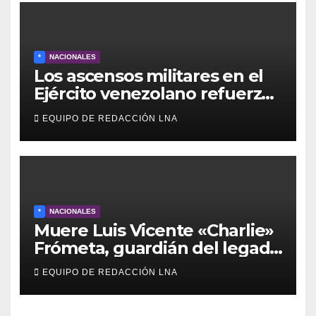
servicios
*
NACIONALES
Los ascensos militares en el
Ejército venezolano refuerzan
el control político y operativo
EQUIPO DE REDACCIÓN LNA
de la Fuerza Armada
*
NACIONALES
Muere Luis Vicente «Charlie»
Frómeta, guardián del legado
musical de la Billo’s Caracas
EQUIPO DE REDACCIÓN LNA
Boys