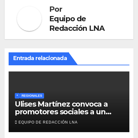
Por
Equipo de
Redacción LNA
Entrada relacionada
*
REGIONALES
Ulises Martínez convoca a
promotores sociales a un
encuentro estratégico este
EQUIPO DE REDACCIÓN LNA
lunes en Barcelona en contra
de los apagones y malos