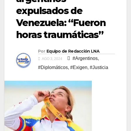
expulsados de
Venezuela: “Fueron
horas traumáticas”
Por
Equipo de Redacción LNA
#Argentinos
,
AGO 3, 2024
#Diplomáticos
,
#Exigen
,
#Justicia