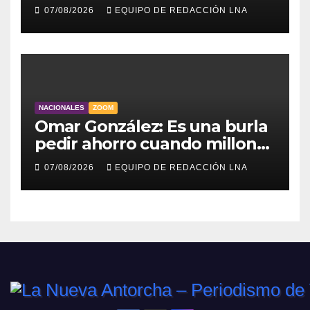
para atender a familias
07/08/2026
EQUIPO DE REDACCIÓN LNA
damnificadas
NACIONALES
ZOOM
Omar González: Es una burla
pedir ahorro cuando millones
viven sin luz y sin agua
07/08/2026
EQUIPO DE REDACCIÓN LNA