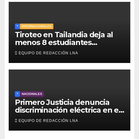
*
INTERNACIONALES
Tiroteo en Tailandia deja al
menos 8 estudiantes
muertos y 30 heridos
EQUIPO DE REDACCIÓN LNA
*
NACIONALES
Primero Justicia denuncia
discriminación eléctrica en el
interior del país
EQUIPO DE REDACCIÓN LNA