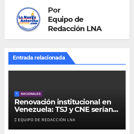
Por
Equipo de
Redacción LNA
Entrada relacionada
*
NACIONALES
Renovación institucional en
Venezuela: TSJ y CNE serían
designados a finales de 2026
EQUIPO DE REDACCIÓN LNA