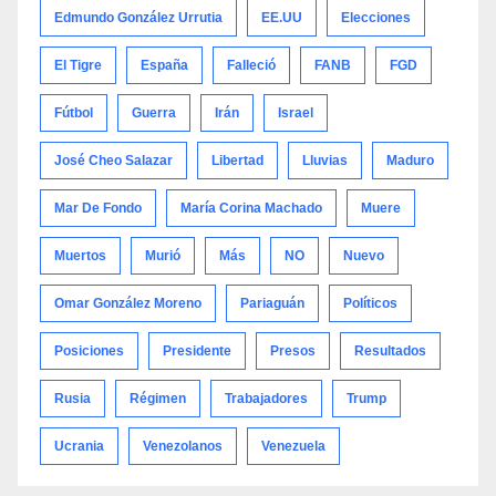
Edmundo González Urrutia
EE.UU
Elecciones
El Tigre
España
Falleció
FANB
FGD
Fútbol
Guerra
Irán
Israel
José Cheo Salazar
Libertad
Lluvias
Maduro
Mar De Fondo
María Corina Machado
Muere
Muertos
Murió
Más
NO
Nuevo
Omar González Moreno
Pariaguán
Políticos
Posiciones
Presidente
Presos
Resultados
Rusia
Régimen
Trabajadores
Trump
Ucrania
Venezolanos
Venezuela