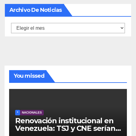
Archivo De Noticias
Archivo
de
noticias
You missed
*
NACIONALES
Renovación institucional en
Venezuela: TSJ y CNE serían
designados a finales de 2026