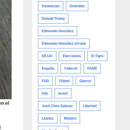
Denuncian
Detenido
Donald Trump
Edmundo González
Edmundo González Urrutia
EE.UU
Elecciones
El Tigre
España
Falleció
FANB
FGD
Fútbol
Guerra
Irán
Israel
n el
José Cheo Salazar
Libertad
Lluvias
Maduro
l