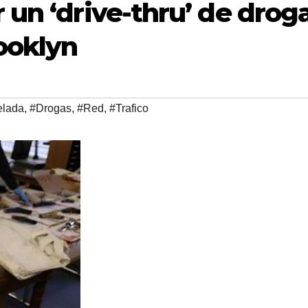
 un ‘drive-thru’ de drog
ooklyn
elada
,
#Drogas
,
#Red
,
#Trafico