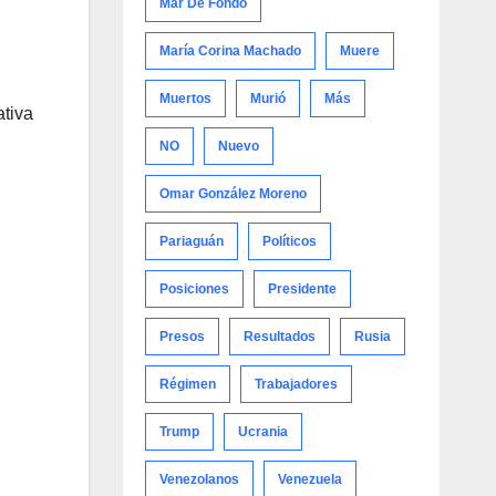
Mar De Fondo
María Corina Machado
Muere
Muertos
Murió
Más
ativa
NO
Nuevo
Omar González Moreno
Pariaguán
Políticos
Posiciones
Presidente
Presos
Resultados
Rusia
Régimen
Trabajadores
Trump
Ucrania
Venezolanos
Venezuela