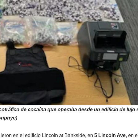
tráfico de cocaína que operaba desde un edificio de lujo e
snpnyc)
ieron en el edificio Lincoln at Bankside, en
5 Lincoln Ave
, en e