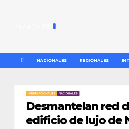
Saltar
al
contenido
Vie. Ago 7th, 2026
NACIONALES
REGIONALES
IN
INTERNACIONALES
NACIONALES
Desmantelan red d
edificio de lujo de