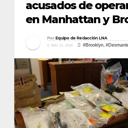
acusados de operar
en Manhattan y Br
Por
Equipo de Redacción LNA
#Brooklyn
,
#Desmant
MAY 21, 2026