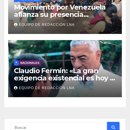
Movimiento por Venezuela
afianza su presencia
comunitaria en La Ponderosa
EQUIPO DE REDACCIÓN LNA
y otras comunidades de
Anzoátegui
*
NACIONALES
Claudio Fermín: «La gran
exigencia existencial es hoy la
defensa de la soberanía»
EQUIPO DE REDACCIÓN LNA