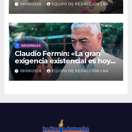
comunitaria en La Ponderosa
08/08/2026
EQUIPO DE REDACCIÓN LNA
y otras comunidades de
Anzoátegui
*
NACIONALES
Claudio Fermín: «La gran
exigencia existencial es hoy
la defensa de la soberanía»
08/08/2026
EQUIPO DE REDACCIÓN LNA