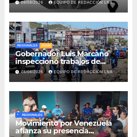
08/08/2026
EQUIPO DE REDACCIÓN LNA
Caracas Boys
REGIONALES
ZOOM
Gobernador Luis Marcano
inspeccionó trabajos de
rehabilitación en al Av.
08/08/2026
EQUIPO DE REDACCIÓN LNA
Intercomunal
*
REGIONALES
Movimiento por Venezuela
afianza su presencia