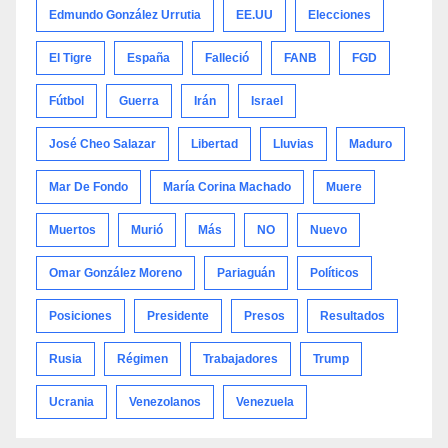
Edmundo González Urrutia
EE.UU
Elecciones
El Tigre
España
Falleció
FANB
FGD
Fútbol
Guerra
Irán
Israel
José Cheo Salazar
Libertad
Lluvias
Maduro
Mar De Fondo
María Corina Machado
Muere
Muertos
Murió
Más
NO
Nuevo
Omar González Moreno
Pariaguán
Políticos
Posiciones
Presidente
Presos
Resultados
Rusia
Régimen
Trabajadores
Trump
Ucrania
Venezolanos
Venezuela