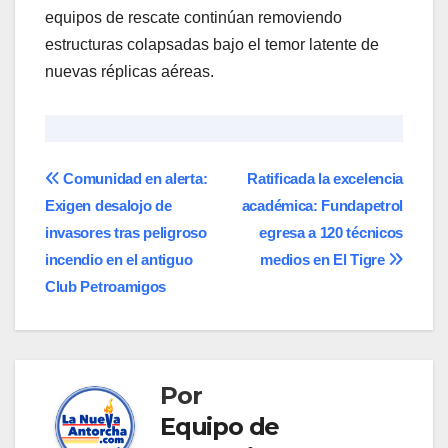
equipos de rescate continúan removiendo
estructuras colapsadas bajo el temor latente de
nuevas réplicas aéreas.
Navegación
​Comunidad en alerta:
​Ratificada la excelencia
Exigen desalojo de
académica: Fundapetrol
de
invasores tras peligroso
egresa a 120 técnicos
entradas
incendio en el antiguo
medios en El Tigre
Club Petroamigos
Por
Equipo de