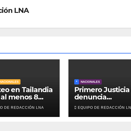
ción LNA
NACIONALES
*
NACIONALES
teo en Tailandia
Primero Justicia
 al menos 8
denuncia
diantes
discriminación
O DE REDACCIÓN LNA
EQUIPO DE REDACCIÓN L
tos y 30
eléctrica en el
dos
interior del país