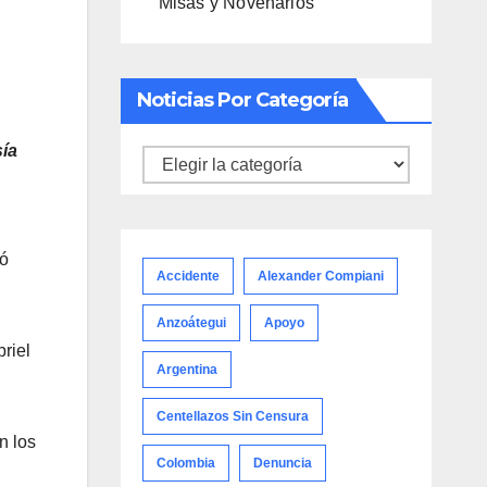
Misas y Novenarios
Noticias Por Categoría
sía
Noticias
por
categoría
tó
Accidente
Alexander Compiani
Anzoátegui
Apoyo
riel
Argentina
Centellazos Sin Censura
n los
Colombia
Denuncia