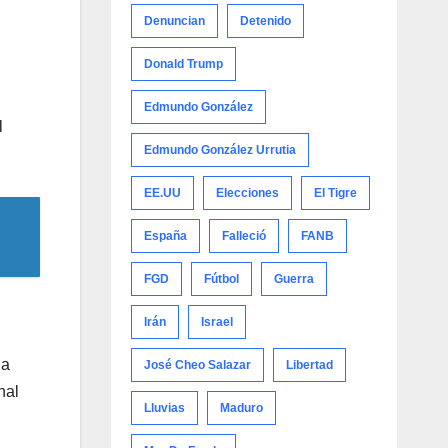
Denuncian
Detenido
l
Donald Trump
Edmundo González
l
Edmundo González Urrutia
EE.UU
Elecciones
El Tigre
España
Falleció
FANB
FGD
Fútbol
Guerra
Irán
Israel
ia
José Cheo Salazar
Libertad
nal
Lluvias
Maduro