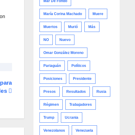
Mar De Fondo
María Corina Machado
Muere
con
Muertos
Murió
Más
NO
Nuevo
Omar González Moreno
Pariaguán
Políticos
Posiciones
Presidente
 para
eles
Presos
Resultados
Rusia
Régimen
Trabajadores
Trump
Ucrania
Venezolanos
Venezuela