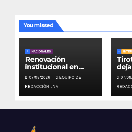
You missed
*
NACIONALES
*
INTE
Renovación
Tiro
institucional en
deja
Venezuela: TSJ y
estu
07/08/2026
EQUIPO DE
07/08
CNE serían
muer
designados a finales
REDACCIÓN LNA
heri
REDAC
de 2026