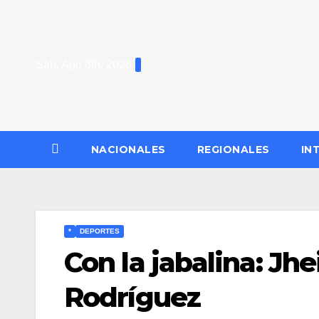
Saltar
al
contenido
Sáb. Ago 8th, 2026
NACIONALES
REGIONALES
IN
*
DEPORTES
Con la jabalina: Jh
Rodríguez