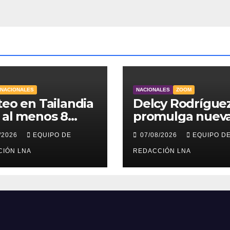
RNACIONALES
NACIONALES
ZOOM
teo en Tailandia
Delcy Rodrígue
 al menos 8
promulga nuev
diantes
Ley de
/2026
EQUIPO DE
07/08/2026
EQUIPO D
tos y 30
Arrendamiento 
dos
CIÓN LNA
atender a famili
REDACCIÓN LNA
damnificadas