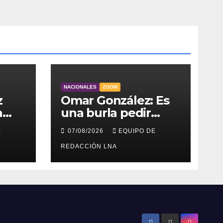
NACIONALES
ZOOM
z
Omar González: Es
a
una burla pedir
ahorro cuando
E
07/08/2026
EQUIPO DE
para
millones viven sin
as
luz y sin agua
REDACCIÓN LNA