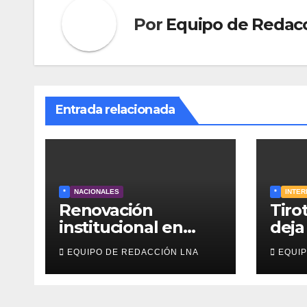
Por
Equipo de Redac
Entrada relacionada
*
NACIONALES
*
INTER
Renovación
Tiro
institucional en
deja
Venezuela: TSJ y
estu
EQUIPO DE REDACCIÓN LNA
EQUIP
CNE serían
muer
designados a
heri
finales de 2026