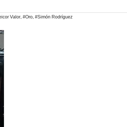
icor Valor
,
#Oro
,
#Simón Rodríguez