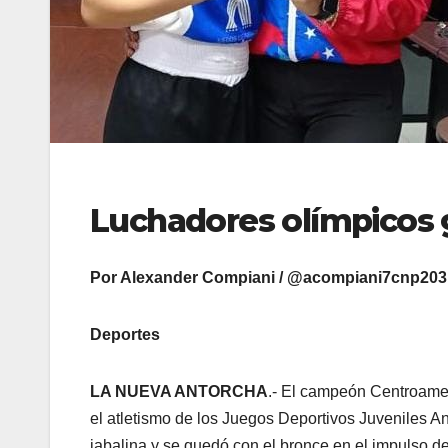
Luchadores olímpicos 
Por Alexander Compiani / @acompiani7cnp203
Deportes
LA NUEVA ANTORCHA
.- El campeón Centroameri
el atletismo de los Juegos Deportivos Juveniles A
jabalina y se quedó con el bronce en el impulso de