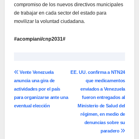
compromiso de los nuevos directivos municipales
de trabajar en cada sector del estado para
movilizar la voluntad ciudadana.
#acompiani/cnp2031#
Navegación
Vente Venezuela
EE. UU. confirma a NTN24
anuncia una gira de
que medicamentos
de
actividades por el país
enviados a Venezuela
entradas
para organizarse ante una
fueron entregados al
eventual elección
Ministerio de Salud del
régimen, en medio de
denuncias sobre su
paradero