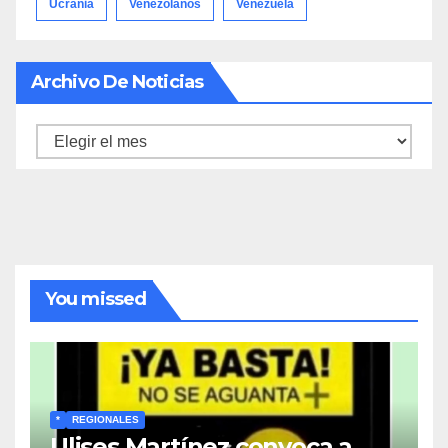
Ucrania
Venezolanos
Venezuela
Archivo De Noticias
Archivo
de
noticias
You missed
*
REGIONALES
Ulises Martínez convoca a