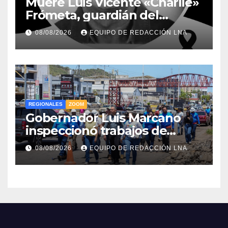
Muere Luis Vicente «Charlie»
Frómeta, guardián del
legado musical de la Billo’s
08/08/2026
EQUIPO DE REDACCIÓN LNA
Caracas Boys
REGIONALES
ZOOM
Gobernador Luis Marcano
inspeccionó trabajos de
rehabilitación en al Av.
08/08/2026
EQUIPO DE REDACCIÓN LNA
Intercomunal