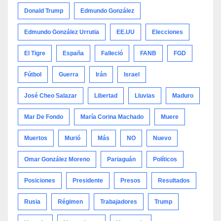
Donald Trump
Edmundo González
Edmundo González Urrutia
EE.UU
Elecciones
El Tigre
España
Falleció
FANB
FGD
Fútbol
Guerra
Irán
Israel
José Cheo Salazar
Libertad
Lluvias
Maduro
Mar De Fondo
María Corina Machado
Muere
Muertos
Murió
Más
NO
Nuevo
Omar González Moreno
Pariaguán
Políticos
Posiciones
Presidente
Presos
Resultados
Rusia
Régimen
Trabajadores
Trump