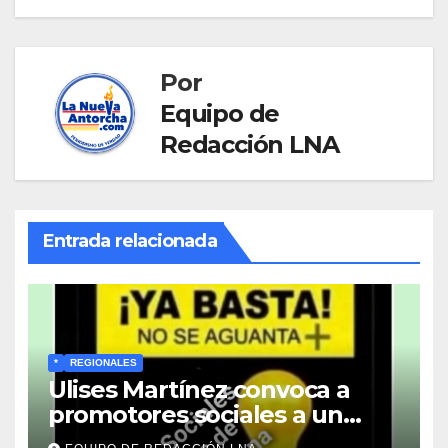
Por
Equipo de
Redacción LNA
Entrada relacionada
*
REGIONALES
Ulises Martínez convoca a
promotores sociales a un
encuentro estratégico este