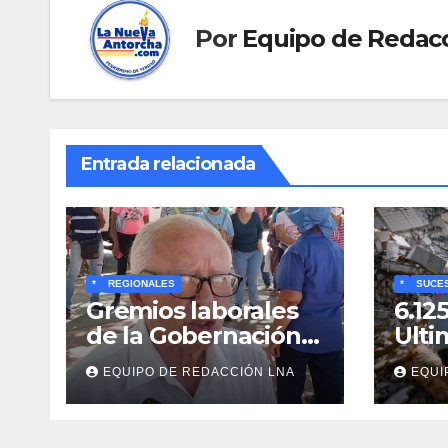
Por
Equipo de Redac
Entrada relacionada
*
REGIONALES
*
SUCE
Gremios laborales
6.12
de la Gobernación
Ulti
respaldan
y bú
EQUIPO DE REDACCIÓN LNA
EQUI
propuesta de Bono
cadá
Recreativo de 100
entr
dólares para
esc