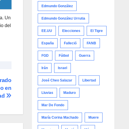
Edmundo González
ca. Un
Edmundo González Urrutia
io del
EE.UU
Elecciones
El Tigre
España
Falleció
FANB
FGD
Fútbol
Guerra
Irán
Israel
irado
José Cheo Salazar
Libertad
do en
Lluvias
Maduro
dad
Mar De Fondo
María Corina Machado
Muere