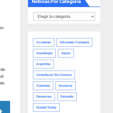
Noticias Por Categoría
Noticias
por
on
categoría
Accidente
Alexander Compiani
Anzoátegui
Apoyo
Argentina
 de
Centellazos Sin Censura
 al
nto
Colombia
Denuncia
Denuncian
Detenido
Donald Trump