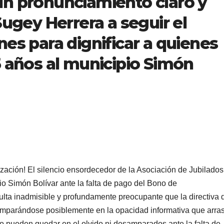
un pronunciamiento claro y
Sugey Herrera a seguir el
es para dignificar a quienes
5 años al municipio Simón
ización! El silencio ensordecedor de la Asociación de Jubilados
io Simón Bolívar ante la falta de pago del Bono de
lta inadmisible y profundamente preocupante que la directiva 
mparándose posiblemente en la opacidad informativa que arras
no pueden quedar en el olvido ni desamparados ante la falta de