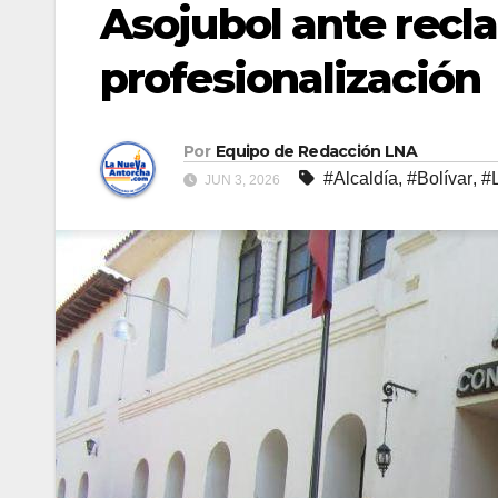
Asojubol ante recl
profesionalización
Por
Equipo de Redacción LNA
#Alcaldía
,
#Bolívar
,
#
JUN 3, 2026