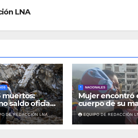
ción LNA
SOS
*
NACIONALES
5 muertos:
Mujer encontró 
mo saldo oficial
cuerpo de su m
squeda de
tras 40 días de
PO DE REDACCIÓN LNA
EQUIPO DE REDACCIÓN L
veres continúa
búsqueda en
e los
Tanaguarena
ombros