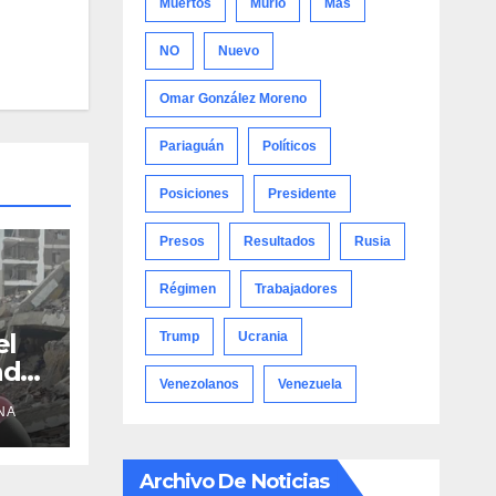
Muertos
Murió
Más
NO
Nuevo
Omar González Moreno
Pariaguán
Políticos
Posiciones
Presidente
Presos
Resultados
Rusia
Régimen
Trabajadores
el
Trump
Ucrania
adre
Venezolanos
Venezuela
NA
Archivo De Noticias